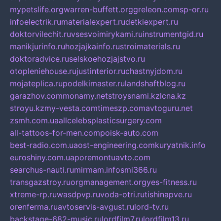
mypetslife.org
warren-buffett.org
greleon.com
sp-or.ru
infoelectrik.ru
materialexpert.ru
detkiexpert.ru
doktorvilechit.ru
vsesvoimirykami.ru
instrumentgid.ru
manikjurinfo.ru
hozjajkainfo.ru
stroimaterials.ru
doktoradvice.ru
selskoehozjajstvo.ru
otopleniehouse.ru
justinterior.ru
chastnyjdom.ru
mojateplica.ru
podelkimaster.ru
landshaftblog.ru
garazhov.com
monamy.net
stroysnami.kz
lcna.kz
stroyu.kz
my-vesta.com
timeszp.com
avtoguru.net
zsmh.com.ua
allcelebsplasticsurgery.com
all-tattoos-for-men.com
poisk-auto.com
best-radio.com.ua
ost-engineering.com
kuryatnik.info
euroshiny.com.ua
poremontuavto.com
searchus-nauti.ru
mirmam.info
smi366.ru
transgazstroy.ru
orgmanagement.org
yes-fitness.ru
xtreme-rp.ru
wasdpvp.ru
voda-otri.ru
tishinapve.ru
orenferma.ru
avtoservis-avgust.ru
lord-tv.ru
backstage-682-music.ru
lordfilm7.ru
lordfilm13.ru