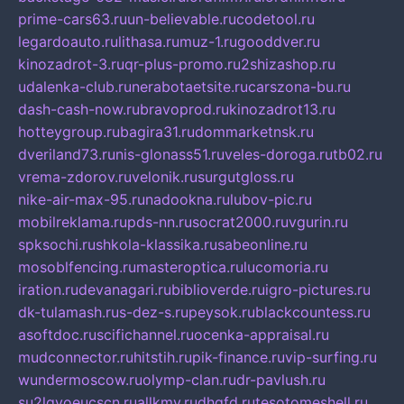
prime-cars63.ru
un-believable.ru
codetool.ru
legardoauto.ru
lithasa.ru
muz-1.ru
gooddver.ru
kinozadrot-3.ru
qr-plus-promo.ru
2shizashop.ru
udalenka-club.ru
nerabotaetsite.ru
carszona-bu.ru
dash-cash-now.ru
bravoprod.ru
kinozadrot13.ru
hotteygroup.ru
bagira31.ru
dommarketnsk.ru
dveriland73.ru
nis-glonass51.ru
veles-doroga.ru
tb02.ru
vrema-zdorov.ru
velonik.ru
surgutgloss.ru
nike-air-max-95.ru
nadookna.ru
lubov-pic.ru
mobilreklama.ru
pds-nn.ru
socrat2000.ru
vgurin.ru
spksochi.ru
shkola-klassika.ru
sabeonline.ru
mosoblfencing.ru
masteroptica.ru
lucomoria.ru
iration.ru
devanagari.ru
biblioverde.ru
igro-pictures.ru
dk-tulamash.ru
s-dez-s.ru
peysok.ru
blackcountess.ru
asoftdoc.ru
scifichannel.ru
ocenka-appraisal.ru
mudconnector.ru
hitstih.ru
pik-finance.ru
vip-surfing.ru
wundermoscow.ru
olymp-clan.ru
dr-pavlush.ru
su2lgyoeucscn.ru
allkmv.ru
dhgfd.ru
tesotomeshell.ru