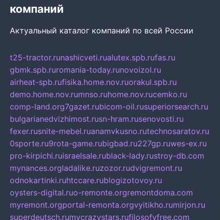
компаний
Актуальный каталог компаний по всей России
t25-tractor.ru
nashicveti.ru
alutex.spb.ru
fas.ru
gbmk.spb.ru
romania-today.ru
novoizol.ru
airheat-spb.ru
fisika.home.nov.ru
orakul.spb.ru
demo.home.nov.ru
mnso.ru
home.nov.ru
cemko.ru
comp-land.org
7gazet.ru
bicom-oil.ru
superiorsearch.ru
bulgarianedvizhimost.ru
sn-hram.ru
senovosti.ru
fexer.ru
snite-mebel.ru
anamvkusno.ru
technosaratov.ru
0sporte.ru
9rota-game.ru
bigbad.ru
227gp.ru
wes-ex.ru
pro-kirpichi.ru
israelsale.ru
black-lady.ru
stroy-db.com
mynances.org
ladalike.ru
zozor.ru
dvigremont.ru
odnokartinki.ru
htccare.ru
blogizotovoy.ru
oysters-digital.ru
o-remonte.org
remontdoma.com
myremont.org
portal-remonta.org
vyitikho.ru
mirjon.ru
superdeutsch.ru
mycrazystars.ru
filosofyfree.com