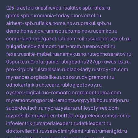
t25-tractor.ru
nashicveti.ru
alutex.spb.ru
fas.ru
gbmk.spb.ru
romania-today.ru
novoizol.ru
airheat-spb.ru
fisika.home.nov.ru
orakul.spb.ru
demo.home.nov.ru
mnso.ru
home.nov.ru
cemko.ru
comp-land.org
7gazet.ru
bicom-oil.ru
superiorsearch.ru
bulgarianedvizhimost.ru
sn-hram.ru
senovosti.ru
fexer.ru
snite-mebel.ru
anamvkusno.ru
technosaratov.ru
0sporte.ru
9rota-game.ru
bigbad.ru
227gp.ru
wes-ex.ru
pro-kirpichi.ru
israelsale.ru
black-lady.ru
stroy-db.com
mynances.org
ladalike.ru
zozor.ru
dvigremont.ru
odnokartinki.ru
htccare.ru
blogizotovoy.ru
oysters-digital.ru
o-remonte.org
remontdoma.com
myremont.org
portal-remonta.org
vyitikho.ru
mirjon.ru
superdeutsch.ru
mycrazystars.ru
filosofyfree.com
mypetslife.org
warren-buffett.org
greleon.com
sp-or.ru
infoelectrik.ru
materialexpert.ru
detkiexpert.ru
doktorvilechit.ru
vsesvoimirykami.ru
instrumentgid.ru