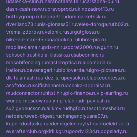
udalenka-club.ru
nerabotaetsite.ru
carszona-bu.ru
dash-cash-now.ru
bravoprod.ru
kinozadrot13.ru
hotteygroup.ru
bagira31.ru
dommarketnsk.ru
dveriland73.ru
nis-glonass51.ru
veles-doroga.ru
tb02.ru
vrema-zdorov.ru
velonik.ru
surgutgloss.ru
nike-air-max-95.ru
nadookna.ru
lubov-pic.ru
mobilreklama.ru
pds-nn.ru
socrat2000.ru
vgurin.ru
spksochi.ru
shkola-klassika.ru
sabeonline.ru
mosoblfencing.ru
masteroptica.ru
lucomoria.ru
iration.ru
devanagari.ru
biblioverde.ru
igro-pictures.ru
dk-tulamash.ru
s-dez-s.ru
peysok.ru
blackcountess.ru
asoftdoc.ru
scifichannel.ru
ocenka-appraisal.ru
mudconnector.ru
hitstih.ru
pik-finance.ru
vip-surfing.ru
wundermoscow.ru
olymp-clan.ru
dr-pavlush.ru
su2lgyoeucscn.ru
allkmv.ru
dhgfd.ru
tesotomeshell.ru
netoen.ru
web-digest.ru
changanqiyuana07.ru
kuper-dostavka.ru
edemvgelen.ru
ytyt.ru
infoelektrik.ru
everafterclub.org
kirillkgr.ru
goodv1234.ru
oopslady.ru