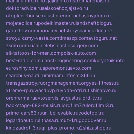
manikjurinfo.ru
hozjajkainfo.ru
stroimaterials.ru
doktoradvice.ru
selskoehozjajstvo.ru
otopleniehouse.ru
justinterior.ru
chastnyjdom.ru
mojateplica.ru
podelkimaster.ru
landshaftblog.ru
garazhov.com
monamy.net
stroysnami.kz
lcna.kz
stroyu.kz
my-vesta.com
timeszp.com
avtoguru.net
zsmh.com.ua
allcelebsplasticsurgery.com
all-tattoos-for-men.com
poisk-auto.com
best-radio.com.ua
ost-engineering.com
kuryatnik.info
euroshiny.com.ua
poremontuavto.com
searchus-nauti.ru
mirmam.info
smi366.ru
transgazstroy.ru
orgmanagement.org
yes-fitness.ru
xtreme-rp.ru
wasdpvp.ru
voda-otri.ru
tishinapve.ru
orenferma.ru
avtoservis-avgust.ru
lord-tv.ru
backstage-682-music.ru
lordfilm7.ru
lordfilm13.ru
prime-cars63.ru
un-believable.ru
codetool.ru
legardoauto.ru
lithasa.ru
muz-1.ru
gooddver.ru
kinozadrot-3.ru
qr-plus-promo.ru
2shizashop.ru