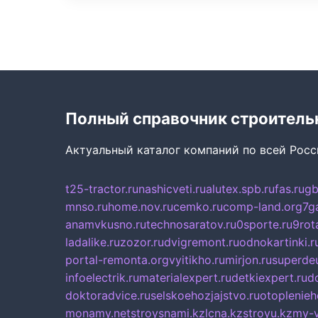
Полный справочник строитель
Актуальный каталог компаний по всей Рос
t25-tractor.ru
nashicveti.ru
alutex.spb.ru
fas.ru
gb
mnso.ru
home.nov.ru
cemko.ru
comp-land.org
7g
anamvkusno.ru
technosaratov.ru
0sporte.ru
9rot
ladalike.ru
zozor.ru
dvigremont.ru
odnokartinki.r
portal-remonta.org
vyitikho.ru
mirjon.ru
superdeu
infoelectrik.ru
materialexpert.ru
detkiexpert.ru
do
doktoradvice.ru
selskoehozjajstvo.ru
otoplenieh
monamy.net
stroysnami.kz
lcna.kz
stroyu.kz
my-v