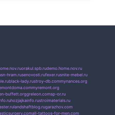
home.nov.ru
orakul.spb.ru
demo.home.nov.ru
u
sn-hram.ru
senovosti.ru
fexer.ru
snite-mebel.ru
le.ru
black-lady.ru
stroy-db.com
mynances.org
emontdoma.com
myremont.org
en-buffett.org
greleon.com
sp-or.ru
nfo.ru
hozjajkainfo.ru
stroimaterials.ru
ster.ru
landshaftblog.ru
garazhov.com
lasticsurgery.com
all-tattoos-for-men.com