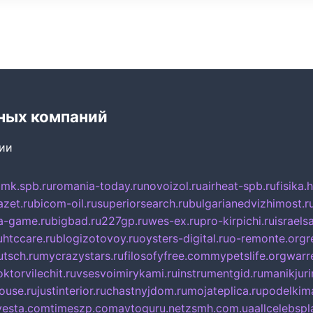
ных компаний
сии
mk.spb.ru
romania-today.ru
novoizol.ru
airheat-spb.ru
fisika.
azet.ru
bicom-oil.ru
superiorsearch.ru
bulgarianedvizhimost.r
a-game.ru
bigbad.ru
227gp.ru
wes-ex.ru
pro-kirpichi.ru
israelsa
u
htccare.ru
blogizotovoy.ru
oysters-digital.ru
o-remonte.org
r
tsch.ru
mycrazystars.ru
filosofyfree.com
mypetslife.org
warr
ktorvilechit.ru
vsesvoimirykami.ru
instrumentgid.ru
manikjuri
ouse.ru
justinterior.ru
chastnyjdom.ru
mojateplica.ru
podelkima
esta.com
timeszp.com
avtoguru.net
zsmh.com.ua
allcelebsp