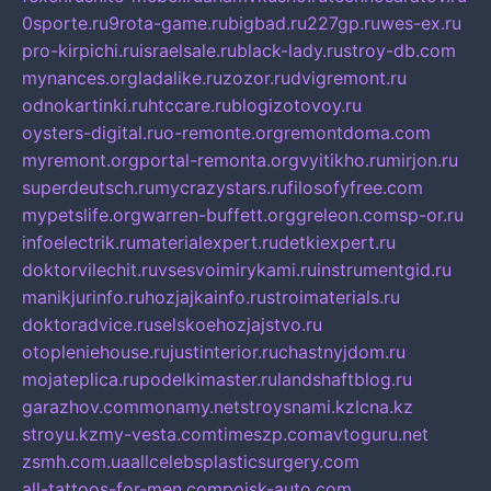
0sporte.ru
9rota-game.ru
bigbad.ru
227gp.ru
wes-ex.ru
pro-kirpichi.ru
israelsale.ru
black-lady.ru
stroy-db.com
mynances.org
ladalike.ru
zozor.ru
dvigremont.ru
odnokartinki.ru
htccare.ru
blogizotovoy.ru
oysters-digital.ru
o-remonte.org
remontdoma.com
myremont.org
portal-remonta.org
vyitikho.ru
mirjon.ru
superdeutsch.ru
mycrazystars.ru
filosofyfree.com
mypetslife.org
warren-buffett.org
greleon.com
sp-or.ru
infoelectrik.ru
materialexpert.ru
detkiexpert.ru
doktorvilechit.ru
vsesvoimirykami.ru
instrumentgid.ru
manikjurinfo.ru
hozjajkainfo.ru
stroimaterials.ru
doktoradvice.ru
selskoehozjajstvo.ru
otopleniehouse.ru
justinterior.ru
chastnyjdom.ru
mojateplica.ru
podelkimaster.ru
landshaftblog.ru
garazhov.com
monamy.net
stroysnami.kz
lcna.kz
stroyu.kz
my-vesta.com
timeszp.com
avtoguru.net
zsmh.com.ua
allcelebsplasticsurgery.com
all-tattoos-for-men.com
poisk-auto.com