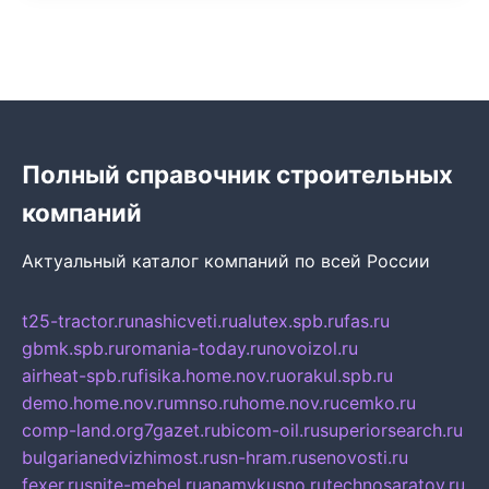
Полный справочник строительных
компаний
Актуальный каталог компаний по всей России
t25-tractor.ru
nashicveti.ru
alutex.spb.ru
fas.ru
gbmk.spb.ru
romania-today.ru
novoizol.ru
airheat-spb.ru
fisika.home.nov.ru
orakul.spb.ru
demo.home.nov.ru
mnso.ru
home.nov.ru
cemko.ru
comp-land.org
7gazet.ru
bicom-oil.ru
superiorsearch.ru
bulgarianedvizhimost.ru
sn-hram.ru
senovosti.ru
fexer.ru
snite-mebel.ru
anamvkusno.ru
technosaratov.ru