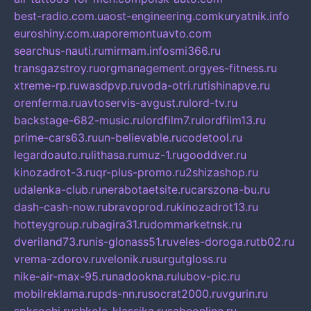
best-radio.com.ua
ost-engineering.com
kuryatnik.info
euroshiny.com.ua
poremontuavto.com
searchus-nauti.ru
mirmam.info
smi366.ru
transgazstroy.ru
orgmanagement.org
yes-fitness.ru
xtreme-rp.ru
wasdpvp.ru
voda-otri.ru
tishinapve.ru
orenferma.ru
avtoservis-avgust.ru
lord-tv.ru
backstage-682-music.ru
lordfilm7.ru
lordfilm13.ru
prime-cars63.ru
un-believable.ru
codetool.ru
legardoauto.ru
lithasa.ru
muz-1.ru
gooddver.ru
kinozadrot-3.ru
qr-plus-promo.ru
2shizashop.ru
udalenka-club.ru
nerabotaetsite.ru
carszona-bu.ru
dash-cash-now.ru
bravoprod.ru
kinozadrot13.ru
hotteygroup.ru
bagira31.ru
dommarketnsk.ru
dveriland73.ru
nis-glonass51.ru
veles-doroga.ru
tb02.ru
vrema-zdorov.ru
velonik.ru
surgutgloss.ru
nike-air-max-95.ru
nadookna.ru
lubov-pic.ru
mobilreklama.ru
pds-nn.ru
socrat2000.ru
vgurin.ru