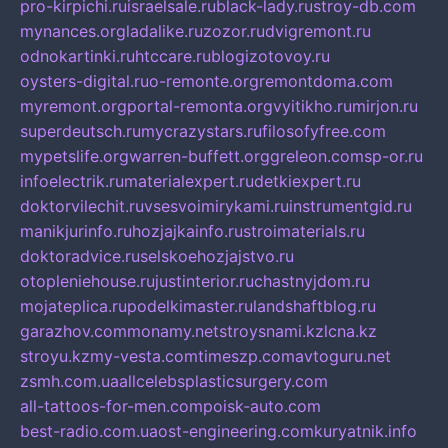
pro-kirpichi.ru
israelsale.ru
black-lady.ru
stroy-db.com
mynances.org
ladalike.ru
zozor.ru
dvigremont.ru
odnokartinki.ru
htccare.ru
blogizotovoy.ru
oysters-digital.ru
o-remonte.org
remontdoma.com
myremont.org
portal-remonta.org
vyitikho.ru
mirjon.ru
superdeutsch.ru
mycrazystars.ru
filosofyfree.com
mypetslife.org
warren-buffett.org
greleon.com
sp-or.ru
infoelectrik.ru
materialexpert.ru
detkiexpert.ru
doktorvilechit.ru
vsesvoimirykami.ru
instrumentgid.ru
manikjurinfo.ru
hozjajkainfo.ru
stroimaterials.ru
doktoradvice.ru
selskoehozjajstvo.ru
otopleniehouse.ru
justinterior.ru
chastnyjdom.ru
mojateplica.ru
podelkimaster.ru
landshaftblog.ru
garazhov.com
monamy.net
stroysnami.kz
lcna.kz
stroyu.kz
my-vesta.com
timeszp.com
avtoguru.net
zsmh.com.ua
allcelebsplasticsurgery.com
all-tattoos-for-men.com
poisk-auto.com
best-radio.com.ua
ost-engineering.com
kuryatnik.info