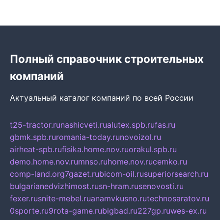
Полный справочник строительных
компаний
Актуальный каталог компаний по всей России
t25-tractor.ru
nashicveti.ru
alutex.spb.ru
fas.ru
gbmk.spb.ru
romania-today.ru
novoizol.ru
airheat-spb.ru
fisika.home.nov.ru
orakul.spb.ru
demo.home.nov.ru
mnso.ru
home.nov.ru
cemko.ru
comp-land.org
7gazet.ru
bicom-oil.ru
superiorsearch.ru
bulgarianedvizhimost.ru
sn-hram.ru
senovosti.ru
fexer.ru
snite-mebel.ru
anamvkusno.ru
technosaratov.ru
0sporte.ru
9rota-game.ru
bigbad.ru
227gp.ru
wes-ex.ru