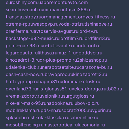
euroshiny.com.ua
poremontuavto.com
searchus-nauti.ru
mirmam.info
smi366.ru
transgazstroy.ru
orgmanagement.org
yes-fitness.ru
xtreme-rp.ru
wasdpvp.ru
voda-otri.ru
tishinapve.ru
orenferma.ru
avtoservis-avgust.ru
lord-tv.ru
backstage-682-music.ru
lordfilm7.ru
lordfilm13.ru
prime-cars63.ru
un-believable.ru
codetool.ru
legardoauto.ru
lithasa.ru
muz-1.ru
gooddver.ru
kinozadrot-3.ru
qr-plus-promo.ru
2shizashop.ru
udalenka-club.ru
nerabotaetsite.ru
carszona-bu.ru
dash-cash-now.ru
bravoprod.ru
kinozadrot13.ru
hotteygroup.ru
bagira31.ru
dommarketnsk.ru
dveriland73.ru
nis-glonass51.ru
veles-doroga.ru
tb02.ru
vrema-zdorov.ru
velonik.ru
surgutgloss.ru
nike-air-max-95.ru
nadookna.ru
lubov-pic.ru
mobilreklama.ru
pds-nn.ru
socrat2000.ru
vgurin.ru
spksochi.ru
shkola-klassika.ru
sabeonline.ru
mosoblfencing.ru
masteroptica.ru
lucomoria.ru