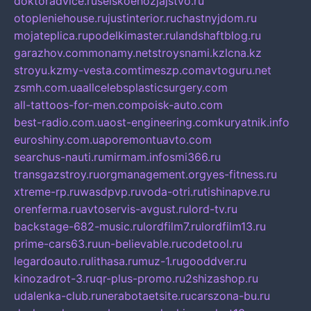
doktoradvice.ru
selskoehozjajstvo.ru
otopleniehouse.ru
justinterior.ru
chastnyjdom.ru
mojateplica.ru
podelkimaster.ru
landshaftblog.ru
garazhov.com
monamy.net
stroysnami.kz
lcna.kz
stroyu.kz
my-vesta.com
timeszp.com
avtoguru.net
zsmh.com.ua
allcelebsplasticsurgery.com
all-tattoos-for-men.com
poisk-auto.com
best-radio.com.ua
ost-engineering.com
kuryatnik.info
euroshiny.com.ua
poremontuavto.com
searchus-nauti.ru
mirmam.info
smi366.ru
transgazstroy.ru
orgmanagement.org
yes-fitness.ru
xtreme-rp.ru
wasdpvp.ru
voda-otri.ru
tishinapve.ru
orenferma.ru
avtoservis-avgust.ru
lord-tv.ru
backstage-682-music.ru
lordfilm7.ru
lordfilm13.ru
prime-cars63.ru
un-believable.ru
codetool.ru
legardoauto.ru
lithasa.ru
muz-1.ru
gooddver.ru
kinozadrot-3.ru
qr-plus-promo.ru
2shizashop.ru
udalenka-club.ru
nerabotaetsite.ru
carszona-bu.ru