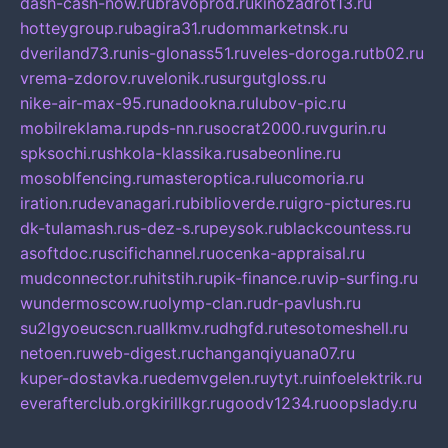
dash-cash-now.ru
bravoprod.ru
kinozadrot13.ru
hotteygroup.ru
bagira31.ru
dommarketnsk.ru
dveriland73.ru
nis-glonass51.ru
veles-doroga.ru
tb02.ru
vrema-zdorov.ru
velonik.ru
surgutgloss.ru
nike-air-max-95.ru
nadookna.ru
lubov-pic.ru
mobilreklama.ru
pds-nn.ru
socrat2000.ru
vgurin.ru
spksochi.ru
shkola-klassika.ru
sabeonline.ru
mosoblfencing.ru
masteroptica.ru
lucomoria.ru
iration.ru
devanagari.ru
biblioverde.ru
igro-pictures.ru
dk-tulamash.ru
s-dez-s.ru
peysok.ru
blackcountess.ru
asoftdoc.ru
scifichannel.ru
ocenka-appraisal.ru
mudconnector.ru
hitstih.ru
pik-finance.ru
vip-surfing.ru
wundermoscow.ru
olymp-clan.ru
dr-pavlush.ru
su2lgyoeucscn.ru
allkmv.ru
dhgfd.ru
tesotomeshell.ru
netoen.ru
web-digest.ru
changanqiyuana07.ru
kuper-dostavka.ru
edemvgelen.ru
ytyt.ru
infoelektrik.ru
everafterclub.org
kirillkgr.ru
goodv1234.ru
oopslady.ru