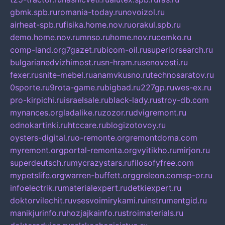
gbmk.spb.ru
romania-today.ru
novoizol.ru
airheat-spb.ru
fisika.home.nov.ru
orakul.spb.ru
demo.home.nov.ru
mnso.ru
home.nov.ru
cemko.ru
comp-land.org
7gazet.ru
bicom-oil.ru
superiorsearch.ru
bulgarianedvizhimost.ru
sn-hram.ru
senovosti.ru
fexer.ru
snite-mebel.ru
anamvkusno.ru
technosaratov.ru
0sporte.ru
9rota-game.ru
bigbad.ru
227gp.ru
wes-ex.ru
pro-kirpichi.ru
israelsale.ru
black-lady.ru
stroy-db.com
mynances.org
ladalike.ru
zozor.ru
dvigremont.ru
odnokartinki.ru
htccare.ru
blogizotovoy.ru
oysters-digital.ru
o-remonte.org
remontdoma.com
myremont.org
portal-remonta.org
vyitikho.ru
mirjon.ru
superdeutsch.ru
mycrazystars.ru
filosofyfree.com
mypetslife.org
warren-buffett.org
greleon.com
sp-or.ru
infoelectrik.ru
materialexpert.ru
detkiexpert.ru
doktorvilechit.ru
vsesvoimirykami.ru
instrumentgid.ru
manikjurinfo.ru
hozjajkainfo.ru
stroimaterials.ru