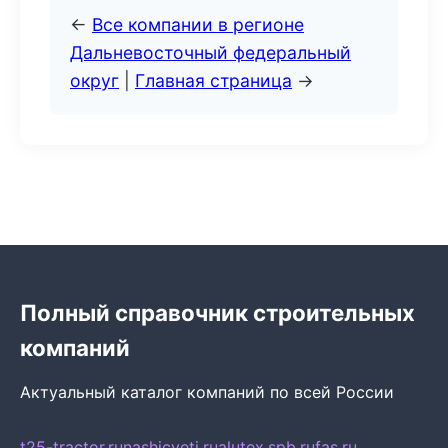
←
Все компании в регионе
Дальневосточный федеральный
округ
|
Главная страница
→
Полный справочник строительных
компаний
Актуальный каталог компаний по всей России
t25-tractor.ru
nashicveti.ru
alutex.spb.ru
fas.ru