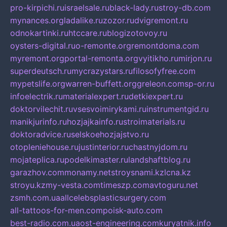
pro-kirpichi.ru
israelsale.ru
black-lady.ru
stroy-db.com
mynances.org
ladalike.ru
zozor.ru
dvigremont.ru
odnokartinki.ru
htccare.ru
blogizotovoy.ru
oysters-digital.ru
o-remonte.org
remontdoma.com
myremont.org
portal-remonta.org
vyitikho.ru
mirjon.ru
superdeutsch.ru
mycrazystars.ru
filosofyfree.com
mypetslife.org
warren-buffett.org
greleon.com
sp-or.ru
infoelectrik.ru
materialexpert.ru
detkiexpert.ru
doktorvilechit.ru
vsesvoimirykami.ru
instrumentgid.ru
manikjurinfo.ru
hozjajkainfo.ru
stroimaterials.ru
doktoradvice.ru
selskoehozjajstvo.ru
otopleniehouse.ru
justinterior.ru
chastnyjdom.ru
mojateplica.ru
podelkimaster.ru
landshaftblog.ru
garazhov.com
monamy.net
stroysnami.kz
lcna.kz
stroyu.kz
my-vesta.com
timeszp.com
avtoguru.net
zsmh.com.ua
allcelebsplasticsurgery.com
all-tattoos-for-men.com
poisk-auto.com
best-radio.com.ua
ost-engineering.com
kuryatnik.info