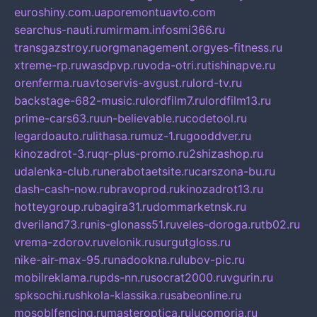
euroshiny.com.ua
poremontuavto.com
searchus-nauti.ru
mirmam.info
smi366.ru
transgazstroy.ru
orgmanagement.org
yes-fitness.ru
xtreme-rp.ru
wasdpvp.ru
voda-otri.ru
tishinapve.ru
orenferma.ru
avtoservis-avgust.ru
lord-tv.ru
backstage-682-music.ru
lordfilm7.ru
lordfilm13.ru
prime-cars63.ru
un-believable.ru
codetool.ru
legardoauto.ru
lithasa.ru
muz-1.ru
gooddver.ru
kinozadrot-3.ru
qr-plus-promo.ru
2shizashop.ru
udalenka-club.ru
nerabotaetsite.ru
carszona-bu.ru
dash-cash-now.ru
bravoprod.ru
kinozadrot13.ru
hotteygroup.ru
bagira31.ru
dommarketnsk.ru
dveriland73.ru
nis-glonass51.ru
veles-doroga.ru
tb02.ru
vrema-zdorov.ru
velonik.ru
surgutgloss.ru
nike-air-max-95.ru
nadookna.ru
lubov-pic.ru
mobilreklama.ru
pds-nn.ru
socrat2000.ru
vgurin.ru
spksochi.ru
shkola-klassika.ru
sabeonline.ru
mosoblfencing.ru
masteroptica.ru
lucomoria.ru