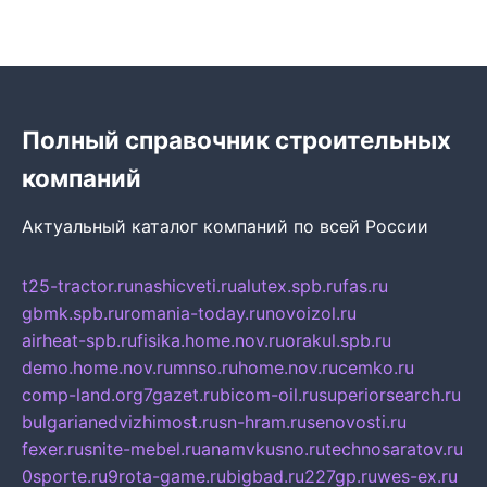
Полный справочник строительных
компаний
Актуальный каталог компаний по всей России
t25-tractor.ru
nashicveti.ru
alutex.spb.ru
fas.ru
gbmk.spb.ru
romania-today.ru
novoizol.ru
airheat-spb.ru
fisika.home.nov.ru
orakul.spb.ru
demo.home.nov.ru
mnso.ru
home.nov.ru
cemko.ru
comp-land.org
7gazet.ru
bicom-oil.ru
superiorsearch.ru
bulgarianedvizhimost.ru
sn-hram.ru
senovosti.ru
fexer.ru
snite-mebel.ru
anamvkusno.ru
technosaratov.ru
0sporte.ru
9rota-game.ru
bigbad.ru
227gp.ru
wes-ex.ru