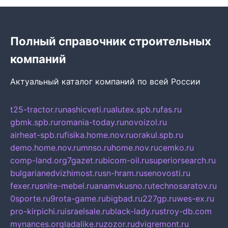
Полный справочник строительных
компаний
Актуальный каталог компаний по всей России
t25-tractor.ru
nashicveti.ru
alutex.spb.ru
fas.ru
gbmk.spb.ru
romania-today.ru
novoizol.ru
airheat-spb.ru
fisika.home.nov.ru
orakul.spb.ru
demo.home.nov.ru
mnso.ru
home.nov.ru
cemko.ru
comp-land.org
7gazet.ru
bicom-oil.ru
superiorsearch.ru
bulgarianedvizhimost.ru
sn-hram.ru
senovosti.ru
fexer.ru
snite-mebel.ru
anamvkusno.ru
technosaratov.ru
0sporte.ru
9rota-game.ru
bigbad.ru
227gp.ru
wes-ex.ru
pro-kirpichi.ru
israelsale.ru
black-lady.ru
stroy-db.com
mynances.org
ladalike.ru
zozor.ru
dvigremont.ru