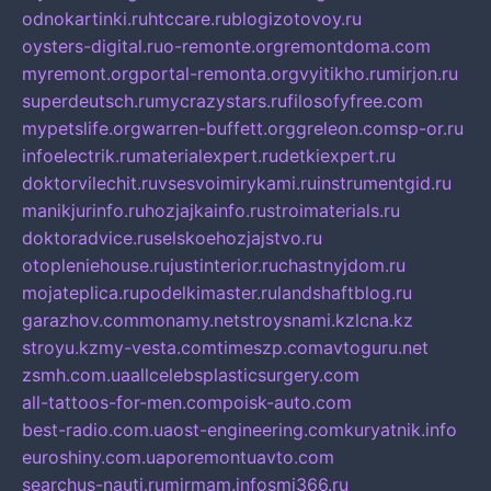
odnokartinki.ru
htccare.ru
blogizotovoy.ru
oysters-digital.ru
o-remonte.org
remontdoma.com
myremont.org
portal-remonta.org
vyitikho.ru
mirjon.ru
superdeutsch.ru
mycrazystars.ru
filosofyfree.com
mypetslife.org
warren-buffett.org
greleon.com
sp-or.ru
infoelectrik.ru
materialexpert.ru
detkiexpert.ru
doktorvilechit.ru
vsesvoimirykami.ru
instrumentgid.ru
manikjurinfo.ru
hozjajkainfo.ru
stroimaterials.ru
doktoradvice.ru
selskoehozjajstvo.ru
otopleniehouse.ru
justinterior.ru
chastnyjdom.ru
mojateplica.ru
podelkimaster.ru
landshaftblog.ru
garazhov.com
monamy.net
stroysnami.kz
lcna.kz
stroyu.kz
my-vesta.com
timeszp.com
avtoguru.net
zsmh.com.ua
allcelebsplasticsurgery.com
all-tattoos-for-men.com
poisk-auto.com
best-radio.com.ua
ost-engineering.com
kuryatnik.info
euroshiny.com.ua
poremontuavto.com
searchus-nauti.ru
mirmam.info
smi366.ru