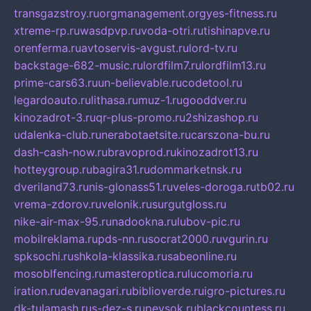
transgazstroy.ru
orgmanagement.org
yes-fitness.ru
xtreme-rp.ru
wasdpvp.ru
voda-otri.ru
tishinapve.ru
orenferma.ru
avtoservis-avgust.ru
lord-tv.ru
backstage-682-music.ru
lordfilm7.ru
lordfilm13.ru
prime-cars63.ru
un-believable.ru
codetool.ru
legardoauto.ru
lithasa.ru
muz-1.ru
gooddver.ru
kinozadrot-3.ru
qr-plus-promo.ru
2shizashop.ru
udalenka-club.ru
nerabotaetsite.ru
carszona-bu.ru
dash-cash-now.ru
bravoprod.ru
kinozadrot13.ru
hotteygroup.ru
bagira31.ru
dommarketnsk.ru
dveriland73.ru
nis-glonass51.ru
veles-doroga.ru
tb02.ru
vrema-zdorov.ru
velonik.ru
surgutgloss.ru
nike-air-max-95.ru
nadookna.ru
lubov-pic.ru
mobilreklama.ru
pds-nn.ru
socrat2000.ru
vgurin.ru
spksochi.ru
shkola-klassika.ru
sabeonline.ru
mosoblfencing.ru
masteroptica.ru
lucomoria.ru
iration.ru
devanagari.ru
biblioverde.ru
igro-pictures.ru
dk-tulamash.ru
s-dez-s.ru
peysok.ru
blackcountess.ru