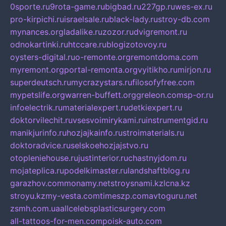
0sporte.ru
9rota-game.ru
bigbad.ru
227gp.ru
wes-ex.ru
pro-kirpichi.ru
israelsale.ru
black-lady.ru
stroy-db.com
mynances.org
ladalike.ru
zozor.ru
dvigremont.ru
odnokartinki.ru
htccare.ru
blogizotovoy.ru
oysters-digital.ru
o-remonte.org
remontdoma.com
myremont.org
portal-remonta.org
vyitikho.ru
mirjon.ru
superdeutsch.ru
mycrazystars.ru
filosofyfree.com
mypetslife.org
warren-buffett.org
greleon.com
sp-or.ru
infoelectrik.ru
materialexpert.ru
detkiexpert.ru
doktorvilechit.ru
vsesvoimirykami.ru
instrumentgid.ru
manikjurinfo.ru
hozjajkainfo.ru
stroimaterials.ru
doktoradvice.ru
selskoehozjajstvo.ru
otopleniehouse.ru
justinterior.ru
chastnyjdom.ru
mojateplica.ru
podelkimaster.ru
landshaftblog.ru
garazhov.com
monamy.net
stroysnami.kz
lcna.kz
stroyu.kz
my-vesta.com
timeszp.com
avtoguru.net
zsmh.com.ua
allcelebsplasticsurgery.com
all-tattoos-for-men.com
poisk-auto.com