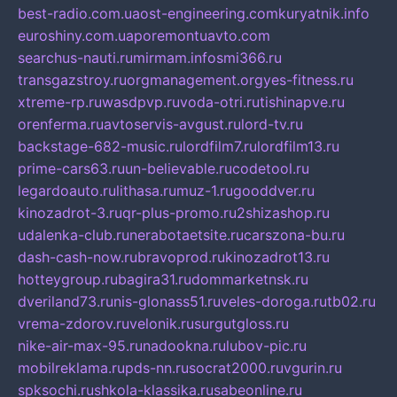
best-radio.com.ua
ost-engineering.com
kuryatnik.info
euroshiny.com.ua
poremontuavto.com
searchus-nauti.ru
mirmam.info
smi366.ru
transgazstroy.ru
orgmanagement.org
yes-fitness.ru
xtreme-rp.ru
wasdpvp.ru
voda-otri.ru
tishinapve.ru
orenferma.ru
avtoservis-avgust.ru
lord-tv.ru
backstage-682-music.ru
lordfilm7.ru
lordfilm13.ru
prime-cars63.ru
un-believable.ru
codetool.ru
legardoauto.ru
lithasa.ru
muz-1.ru
gooddver.ru
kinozadrot-3.ru
qr-plus-promo.ru
2shizashop.ru
udalenka-club.ru
nerabotaetsite.ru
carszona-bu.ru
dash-cash-now.ru
bravoprod.ru
kinozadrot13.ru
hotteygroup.ru
bagira31.ru
dommarketnsk.ru
dveriland73.ru
nis-glonass51.ru
veles-doroga.ru
tb02.ru
vrema-zdorov.ru
velonik.ru
surgutgloss.ru
nike-air-max-95.ru
nadookna.ru
lubov-pic.ru
mobilreklama.ru
pds-nn.ru
socrat2000.ru
vgurin.ru
spksochi.ru
shkola-klassika.ru
sabeonline.ru