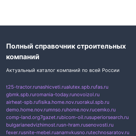
Полный справочник строительных
компаний
Актуальный каталог компаний по всей России
t25-tractor.ru
nashicveti.ru
alutex.spb.ru
fas.ru
gbmk.spb.ru
romania-today.ru
novoizol.ru
airheat-spb.ru
fisika.home.nov.ru
orakul.spb.ru
demo.home.nov.ru
mnso.ru
home.nov.ru
cemko.ru
comp-land.org
7gazet.ru
bicom-oil.ru
superiorsearch.ru
bulgarianedvizhimost.ru
sn-hram.ru
senovosti.ru
fexer.ru
snite-mebel.ru
anamvkusno.ru
technosaratov.ru