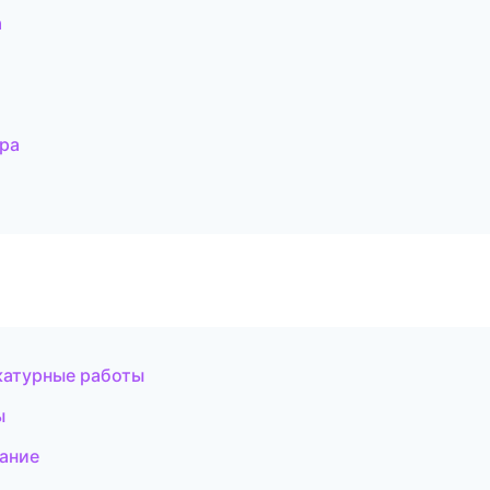
а
ра
катурные работы
ы
ание