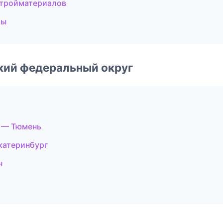
стройматериалов
ты
ский федеральный округ
 — Тюмень
катеринбург
н