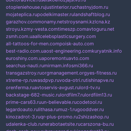
otopleniehouse.ru
justinterior.ru
chastnyjdom.ru
mojateplica.ru
podelkimaster.ru
landshaftblog.ru
garazhov.com
monamy.net
stroysnami.kz
lcna.kz
stroyu.kz
my-vesta.com
timeszp.com
avtoguru.net
zsmh.com.ua
allcelebsplasticsurgery.com
all-tattoos-for-men.com
poisk-auto.com
best-radio.com.ua
ost-engineering.com
kuryatnik.info
euroshiny.com.ua
poremontuavto.com
searchus-nauti.ru
mirmam.info
smi366.ru
transgazstroy.ru
orgmanagement.org
yes-fitness.ru
xtreme-rp.ru
wasdpvp.ru
voda-otri.ru
tishinapve.ru
orenferma.ru
avtoservis-avgust.ru
lord-tv.ru
backstage-682-music.ru
lordfilm7.ru
lordfilm13.ru
prime-cars63.ru
un-believable.ru
codetool.ru
legardoauto.ru
lithasa.ru
muz-1.ru
gooddver.ru
kinozadrot-3.ru
qr-plus-promo.ru
2shizashop.ru
udalenka-club.ru
nerabotaetsite.ru
carszona-bu.ru