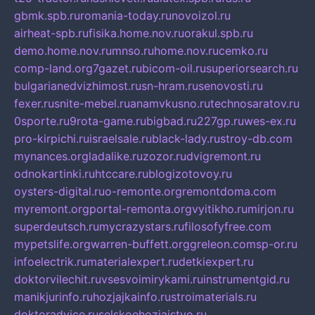
gbmk.spb.ru
romania-today.ru
novoizol.ru
airheat-spb.ru
fisika.home.nov.ru
orakul.spb.ru
demo.home.nov.ru
mnso.ru
home.nov.ru
cemko.ru
comp-land.org
7gazet.ru
bicom-oil.ru
superiorsearch.ru
bulgarianedvizhimost.ru
sn-hram.ru
senovosti.ru
fexer.ru
snite-mebel.ru
anamvkusno.ru
technosaratov.ru
0sporte.ru
9rota-game.ru
bigbad.ru
227gp.ru
wes-ex.ru
pro-kirpichi.ru
israelsale.ru
black-lady.ru
stroy-db.com
mynances.org
ladalike.ru
zozor.ru
dvigremont.ru
odnokartinki.ru
htccare.ru
blogizotovoy.ru
oysters-digital.ru
o-remonte.org
remontdoma.com
myremont.org
portal-remonta.org
vyitikho.ru
mirjon.ru
superdeutsch.ru
mycrazystars.ru
filosofyfree.com
mypetslife.org
warren-buffett.org
greleon.com
sp-or.ru
infoelectrik.ru
materialexpert.ru
detkiexpert.ru
doktorvilechit.ru
vsesvoimirykami.ru
instrumentgid.ru
manikjurinfo.ru
hozjajkainfo.ru
stroimaterials.ru
doktoradvice.ru
selskoehozjajstvo.ru