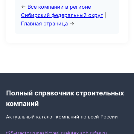
←
Все компании в регионе
Сибирский федеральный округ
|
Главная страница
→
Полный справочник строительных
компаний
Актуальный каталог компаний по всей России
t25-tractor.ru
nashicveti.ru
alutex.spb.ru
fas.ru