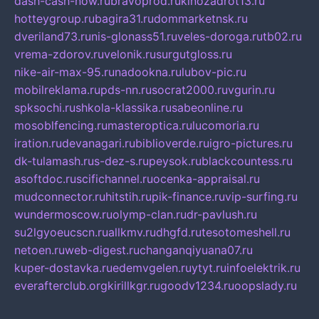
dash-cash-now.ru
bravoprod.ru
kinozadrot13.ru
hotteygroup.ru
bagira31.ru
dommarketnsk.ru
dveriland73.ru
nis-glonass51.ru
veles-doroga.ru
tb02.ru
vrema-zdorov.ru
velonik.ru
surgutgloss.ru
nike-air-max-95.ru
nadookna.ru
lubov-pic.ru
mobilreklama.ru
pds-nn.ru
socrat2000.ru
vgurin.ru
spksochi.ru
shkola-klassika.ru
sabeonline.ru
mosoblfencing.ru
masteroptica.ru
lucomoria.ru
iration.ru
devanagari.ru
biblioverde.ru
igro-pictures.ru
dk-tulamash.ru
s-dez-s.ru
peysok.ru
blackcountess.ru
asoftdoc.ru
scifichannel.ru
ocenka-appraisal.ru
mudconnector.ru
hitstih.ru
pik-finance.ru
vip-surfing.ru
wundermoscow.ru
olymp-clan.ru
dr-pavlush.ru
su2lgyoeucscn.ru
allkmv.ru
dhgfd.ru
tesotomeshell.ru
netoen.ru
web-digest.ru
changanqiyuana07.ru
kuper-dostavka.ru
edemvgelen.ru
ytyt.ru
infoelektrik.ru
everafterclub.org
kirillkgr.ru
goodv1234.ru
oopslady.ru