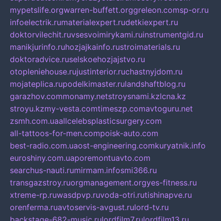
mypetslife.org
warren-buffett.org
greleon.com
sp-or.ru
infoelectrik.ru
materialexpert.ru
detkiexpert.ru
doktorvilechit.ru
vsesvoimirykami.ru
instrumentgid.ru
manikjurinfo.ru
hozjajkainfo.ru
stroimaterials.ru
doktoradvice.ru
selskoehozjajstvo.ru
otopleniehouse.ru
justinterior.ru
chastnyjdom.ru
mojateplica.ru
podelkimaster.ru
landshaftblog.ru
garazhov.com
monamy.net
stroysnami.kz
lcna.kz
stroyu.kz
my-vesta.com
timeszp.com
avtoguru.net
zsmh.com.ua
allcelebsplasticsurgery.com
all-tattoos-for-men.com
poisk-auto.com
best-radio.com.ua
ost-engineering.com
kuryatnik.info
euroshiny.com.ua
poremontuavto.com
searchus-nauti.ru
mirmam.info
smi366.ru
transgazstroy.ru
orgmanagement.org
yes-fitness.ru
xtreme-rp.ru
wasdpvp.ru
voda-otri.ru
tishinapve.ru
orenferma.ru
avtoservis-avgust.ru
lord-tv.ru
backstage-682-music.ru
lordfilm7.ru
lordfilm13.ru