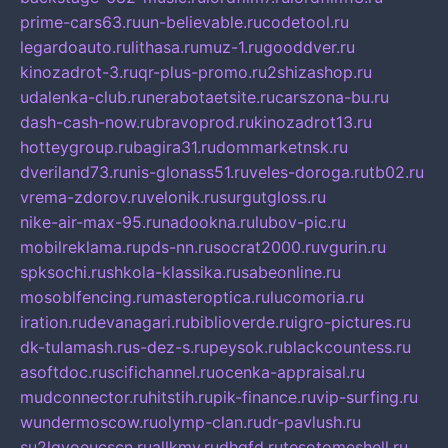
prime-cars63.ru
un-believable.ru
codetool.ru
legardoauto.ru
lithasa.ru
muz-1.ru
gooddver.ru
kinozadrot-3.ru
qr-plus-promo.ru
2shizashop.ru
udalenka-club.ru
nerabotaetsite.ru
carszona-bu.ru
dash-cash-now.ru
bravoprod.ru
kinozadrot13.ru
hotteygroup.ru
bagira31.ru
dommarketnsk.ru
dveriland73.ru
nis-glonass51.ru
veles-doroga.ru
tb02.ru
vrema-zdorov.ru
velonik.ru
surgutgloss.ru
nike-air-max-95.ru
nadookna.ru
lubov-pic.ru
mobilreklama.ru
pds-nn.ru
socrat2000.ru
vgurin.ru
spksochi.ru
shkola-klassika.ru
sabeonline.ru
mosoblfencing.ru
masteroptica.ru
lucomoria.ru
iration.ru
devanagari.ru
biblioverde.ru
igro-pictures.ru
dk-tulamash.ru
s-dez-s.ru
peysok.ru
blackcountess.ru
asoftdoc.ru
scifichannel.ru
ocenka-appraisal.ru
mudconnector.ru
hitstih.ru
pik-finance.ru
vip-surfing.ru
wundermoscow.ru
olymp-clan.ru
dr-pavlush.ru
su2lgyoeucscn.ru
allkmv.ru
dhgfd.ru
tesotomeshell.ru