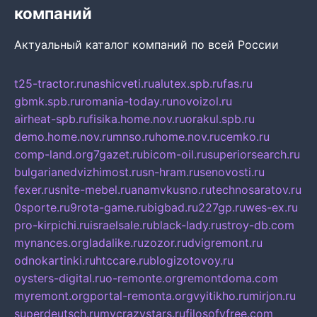
компаний
Актуальный каталог компаний по всей России
t25-tractor.ru
nashicveti.ru
alutex.spb.ru
fas.ru
gbmk.spb.ru
romania-today.ru
novoizol.ru
airheat-spb.ru
fisika.home.nov.ru
orakul.spb.ru
demo.home.nov.ru
mnso.ru
home.nov.ru
cemko.ru
comp-land.org
7gazet.ru
bicom-oil.ru
superiorsearch.ru
bulgarianedvizhimost.ru
sn-hram.ru
senovosti.ru
fexer.ru
snite-mebel.ru
anamvkusno.ru
technosaratov.ru
0sporte.ru
9rota-game.ru
bigbad.ru
227gp.ru
wes-ex.ru
pro-kirpichi.ru
israelsale.ru
black-lady.ru
stroy-db.com
mynances.org
ladalike.ru
zozor.ru
dvigremont.ru
odnokartinki.ru
htccare.ru
blogizotovoy.ru
oysters-digital.ru
o-remonte.org
remontdoma.com
myremont.org
portal-remonta.org
vyitikho.ru
mirjon.ru
superdeutsch.ru
mycrazystars.ru
filosofyfree.com