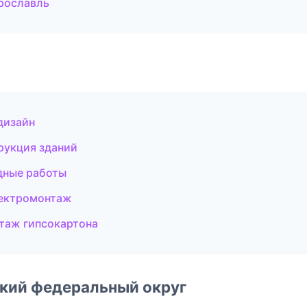
рославль
дизайн
рукция зданий
дные работы
лектромонтаж
таж гипсокартона
ский федеральный округ