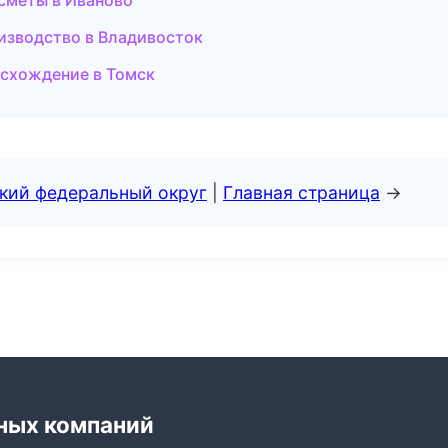
 сметы в Иваново
изводство в Владивосток
-схождение в Томск
ский федеральный округ
|
Главная страница
→
ных компаний