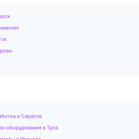
ярск
емерово
тск
ерово
аботка в Саратов
во оборудования в Тула