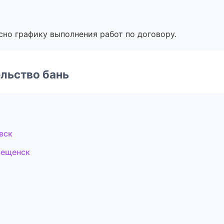
сно графику выполнения работ по договору.
льство бань
вск
вещенск