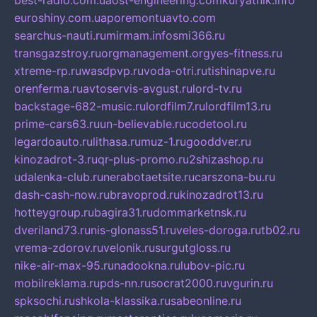
best-radio.com.ua
ost-engineering.com
kuryatnik.info
euroshiny.com.ua
poremontuavto.com
searchus-nauti.ru
mirmam.info
smi366.ru
transgazstroy.ru
orgmanagement.org
yes-fitness.ru
xtreme-rp.ru
wasdpvp.ru
voda-otri.ru
tishinapve.ru
orenferma.ru
avtoservis-avgust.ru
lord-tv.ru
backstage-682-music.ru
lordfilm7.ru
lordfilm13.ru
prime-cars63.ru
un-believable.ru
codetool.ru
legardoauto.ru
lithasa.ru
muz-1.ru
gooddver.ru
kinozadrot-3.ru
qr-plus-promo.ru
2shizashop.ru
udalenka-club.ru
nerabotaetsite.ru
carszona-bu.ru
dash-cash-now.ru
bravoprod.ru
kinozadrot13.ru
hotteygroup.ru
bagira31.ru
dommarketnsk.ru
dveriland73.ru
nis-glonass51.ru
veles-doroga.ru
tb02.ru
vrema-zdorov.ru
velonik.ru
surgutgloss.ru
nike-air-max-95.ru
nadookna.ru
lubov-pic.ru
mobilreklama.ru
pds-nn.ru
socrat2000.ru
vgurin.ru
spksochi.ru
shkola-klassika.ru
sabeonline.ru