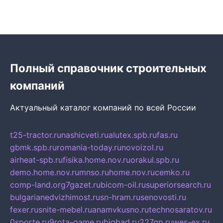
Полный справочник строительных
компаний
Актуальный каталог компаний по всей России
t25-tractor.ru
nashicveti.ru
alutex.spb.ru
fas.ru
gbmk.spb.ru
romania-today.ru
novoizol.ru
airheat-spb.ru
fisika.home.nov.ru
orakul.spb.ru
demo.home.nov.ru
mnso.ru
home.nov.ru
cemko.ru
comp-land.org
7gazet.ru
bicom-oil.ru
superiorsearch.ru
bulgarianedvizhimost.ru
sn-hram.ru
senovosti.ru
fexer.ru
snite-mebel.ru
anamvkusno.ru
technosaratov.ru
0sporte.ru
9rota-game.ru
bigbad.ru
227gp.ru
wes-ex.ru