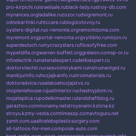
pro-kirpichi.ru
israelsale.ru
black-lady.ru
stroy-db.com
mynances.org
ladalike.ru
zozor.ru
dvigremont.ru
odnokartinki.ru
htccare.ru
blogizotovoy.ru
oysters-digital.ru
o-remonte.org
remontdoma.com
myremont.org
portal-remonta.org
vyitikho.ru
mirjon.ru
superdeutsch.ru
mycrazystars.ru
filosofyfree.com
mypetslife.org
warren-buffett.org
greleon.com
sp-or.ru
infoelectrik.ru
materialexpert.ru
detkiexpert.ru
doktorvilechit.ru
vsesvoimirykami.ru
instrumentgid.ru
manikjurinfo.ru
hozjajkainfo.ru
stroimaterials.ru
doktoradvice.ru
selskoehozjajstvo.ru
otopleniehouse.ru
justinterior.ru
chastnyjdom.ru
mojateplica.ru
podelkimaster.ru
landshaftblog.ru
garazhov.com
monamy.net
stroysnami.kz
lcna.kz
stroyu.kz
my-vesta.com
timeszp.com
avtoguru.net
zsmh.com.ua
allcelebsplasticsurgery.com
all-tattoos-for-men.com
poisk-auto.com