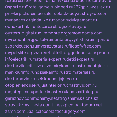
fexer.ru
snite-mebel.ru
anamvkusno.ru
technosaratov.ru
0sporte.ru
9rota-game.ru
bigbad.ru
227gp.ru
wes-ex.ru
pro-kirpichi.ru
israelsale.ru
black-lady.ru
stroy-db.com
mynances.org
ladalike.ru
zozor.ru
dvigremont.ru
odnokartinki.ru
htccare.ru
blogizotovoy.ru
oysters-digital.ru
o-remonte.org
remontdoma.com
myremont.org
portal-remonta.org
vyitikho.ru
mirjon.ru
superdeutsch.ru
mycrazystars.ru
filosofyfree.com
mypetslife.org
warren-buffett.org
greleon.com
sp-or.ru
infoelectrik.ru
materialexpert.ru
detkiexpert.ru
doktorvilechit.ru
vsesvoimirykami.ru
instrumentgid.ru
manikjurinfo.ru
hozjajkainfo.ru
stroimaterials.ru
doktoradvice.ru
selskoehozjajstvo.ru
otopleniehouse.ru
justinterior.ru
chastnyjdom.ru
mojateplica.ru
podelkimaster.ru
landshaftblog.ru
garazhov.com
monamy.net
stroysnami.kz
lcna.kz
stroyu.kz
my-vesta.com
timeszp.com
avtoguru.net
zsmh.com.ua
allcelebsplasticsurgery.com