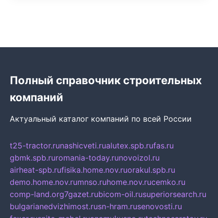
Полный справочник строительных
компаний
Актуальный каталог компаний по всей России
t25-tractor.ru
nashicveti.ru
alutex.spb.ru
fas.ru
gbmk.spb.ru
romania-today.ru
novoizol.ru
airheat-spb.ru
fisika.home.nov.ru
orakul.spb.ru
demo.home.nov.ru
mnso.ru
home.nov.ru
cemko.ru
comp-land.org
7gazet.ru
bicom-oil.ru
superiorsearch.ru
bulgarianedvizhimost.ru
sn-hram.ru
senovosti.ru