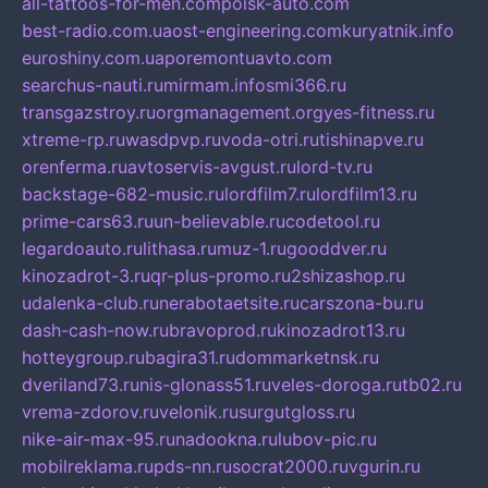
all-tattoos-for-men.com
poisk-auto.com
best-radio.com.ua
ost-engineering.com
kuryatnik.info
euroshiny.com.ua
poremontuavto.com
searchus-nauti.ru
mirmam.info
smi366.ru
transgazstroy.ru
orgmanagement.org
yes-fitness.ru
xtreme-rp.ru
wasdpvp.ru
voda-otri.ru
tishinapve.ru
orenferma.ru
avtoservis-avgust.ru
lord-tv.ru
backstage-682-music.ru
lordfilm7.ru
lordfilm13.ru
prime-cars63.ru
un-believable.ru
codetool.ru
legardoauto.ru
lithasa.ru
muz-1.ru
gooddver.ru
kinozadrot-3.ru
qr-plus-promo.ru
2shizashop.ru
udalenka-club.ru
nerabotaetsite.ru
carszona-bu.ru
dash-cash-now.ru
bravoprod.ru
kinozadrot13.ru
hotteygroup.ru
bagira31.ru
dommarketnsk.ru
dveriland73.ru
nis-glonass51.ru
veles-doroga.ru
tb02.ru
vrema-zdorov.ru
velonik.ru
surgutgloss.ru
nike-air-max-95.ru
nadookna.ru
lubov-pic.ru
mobilreklama.ru
pds-nn.ru
socrat2000.ru
vgurin.ru