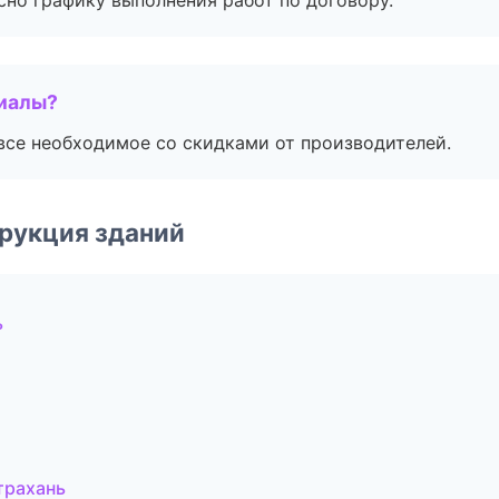
сно графику выполнения работ по договору.
риалы?
все необходимое со скидками от производителей.
рукция зданий
ь
трахань