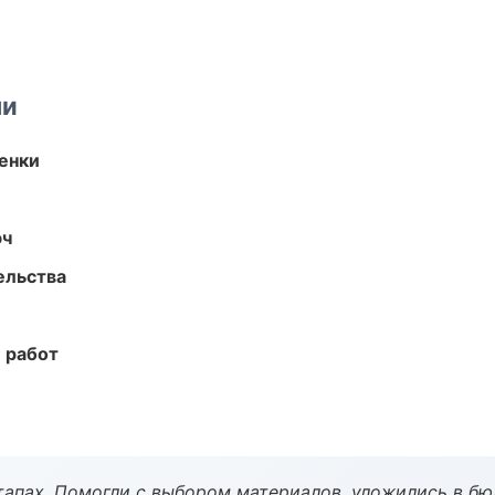
ми
енки
юч
ельства
 работ
тапах. Помогли с выбором материалов, уложились в бю