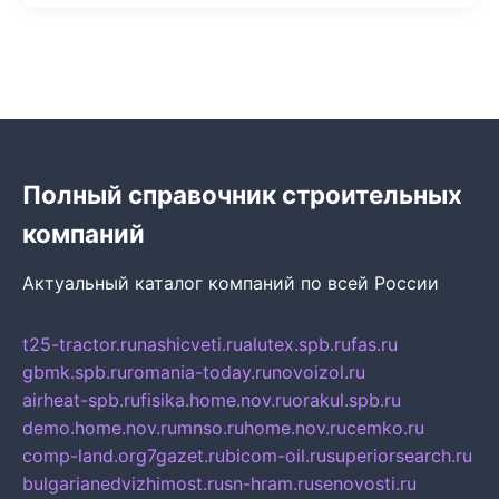
Полный справочник строительных
компаний
Актуальный каталог компаний по всей России
t25-tractor.ru
nashicveti.ru
alutex.spb.ru
fas.ru
gbmk.spb.ru
romania-today.ru
novoizol.ru
airheat-spb.ru
fisika.home.nov.ru
orakul.spb.ru
demo.home.nov.ru
mnso.ru
home.nov.ru
cemko.ru
comp-land.org
7gazet.ru
bicom-oil.ru
superiorsearch.ru
bulgarianedvizhimost.ru
sn-hram.ru
senovosti.ru