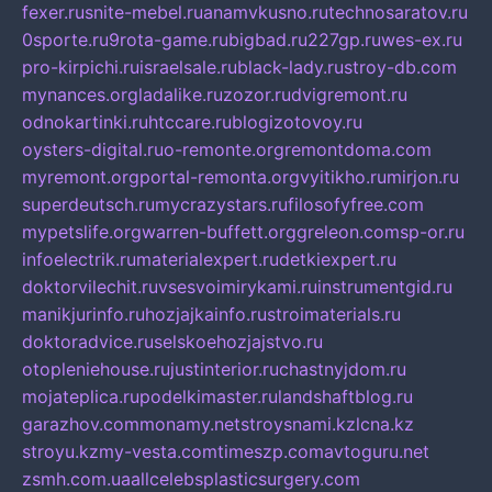
fexer.ru
snite-mebel.ru
anamvkusno.ru
technosaratov.ru
0sporte.ru
9rota-game.ru
bigbad.ru
227gp.ru
wes-ex.ru
pro-kirpichi.ru
israelsale.ru
black-lady.ru
stroy-db.com
mynances.org
ladalike.ru
zozor.ru
dvigremont.ru
odnokartinki.ru
htccare.ru
blogizotovoy.ru
oysters-digital.ru
o-remonte.org
remontdoma.com
myremont.org
portal-remonta.org
vyitikho.ru
mirjon.ru
superdeutsch.ru
mycrazystars.ru
filosofyfree.com
mypetslife.org
warren-buffett.org
greleon.com
sp-or.ru
infoelectrik.ru
materialexpert.ru
detkiexpert.ru
doktorvilechit.ru
vsesvoimirykami.ru
instrumentgid.ru
manikjurinfo.ru
hozjajkainfo.ru
stroimaterials.ru
doktoradvice.ru
selskoehozjajstvo.ru
otopleniehouse.ru
justinterior.ru
chastnyjdom.ru
mojateplica.ru
podelkimaster.ru
landshaftblog.ru
garazhov.com
monamy.net
stroysnami.kz
lcna.kz
stroyu.kz
my-vesta.com
timeszp.com
avtoguru.net
zsmh.com.ua
allcelebsplasticsurgery.com