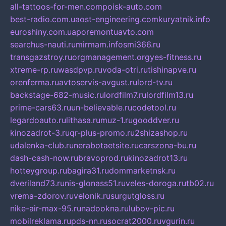
all-tattoos-for-men.com
poisk-auto.com
best-radio.com.ua
ost-engineering.com
kuryatnik.info
euroshiny.com.ua
poremontuavto.com
searchus-nauti.ru
mirmam.info
smi366.ru
transgazstroy.ru
orgmanagement.org
yes-fitness.ru
xtreme-rp.ru
wasdpvp.ru
voda-otri.ru
tishinapve.ru
orenferma.ru
avtoservis-avgust.ru
lord-tv.ru
backstage-682-music.ru
lordfilm7.ru
lordfilm13.ru
prime-cars63.ru
un-believable.ru
codetool.ru
legardoauto.ru
lithasa.ru
muz-1.ru
gooddver.ru
kinozadrot-3.ru
qr-plus-promo.ru
2shizashop.ru
udalenka-club.ru
nerabotaetsite.ru
carszona-bu.ru
dash-cash-now.ru
bravoprod.ru
kinozadrot13.ru
hotteygroup.ru
bagira31.ru
dommarketnsk.ru
dveriland73.ru
nis-glonass51.ru
veles-doroga.ru
tb02.ru
vrema-zdorov.ru
velonik.ru
surgutgloss.ru
nike-air-max-95.ru
nadookna.ru
lubov-pic.ru
mobilreklama.ru
pds-nn.ru
socrat2000.ru
vgurin.ru