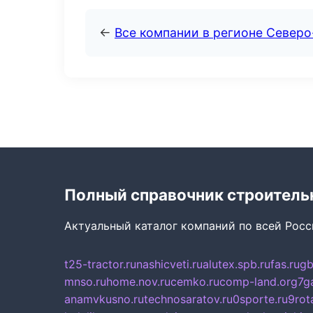
←
Все компании в регионе Север
Полный справочник строитель
Актуальный каталог компаний по всей Рос
t25-tractor.ru
nashicveti.ru
alutex.spb.ru
fas.ru
gb
mnso.ru
home.nov.ru
cemko.ru
comp-land.org
7g
anamvkusno.ru
technosaratov.ru
0sporte.ru
9rot