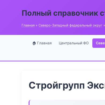
Полный справочник 
Главная
»
Северо-Западный федеральный округ
»
🏠 Главная
Центральный ФО
Севе
Стройгрупп Эк