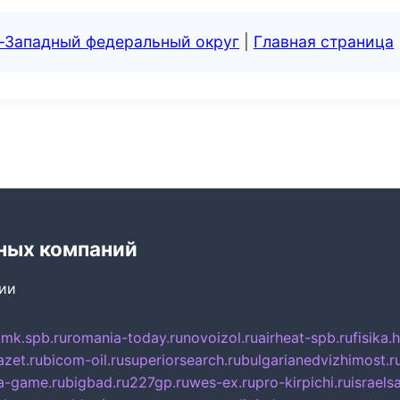
о-Западный федеральный округ
|
Главная страница
ных компаний
сии
mk.spb.ru
romania-today.ru
novoizol.ru
airheat-spb.ru
fisika.
azet.ru
bicom-oil.ru
superiorsearch.ru
bulgarianedvizhimost.r
a-game.ru
bigbad.ru
227gp.ru
wes-ex.ru
pro-kirpichi.ru
israelsa