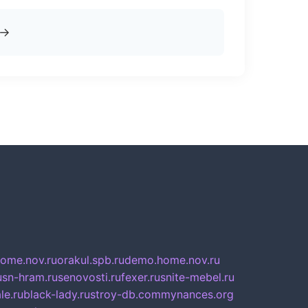
→
home.nov.ru
orakul.spb.ru
demo.home.nov.ru
u
sn-hram.ru
senovosti.ru
fexer.ru
snite-mebel.ru
le.ru
black-lady.ru
stroy-db.com
mynances.org