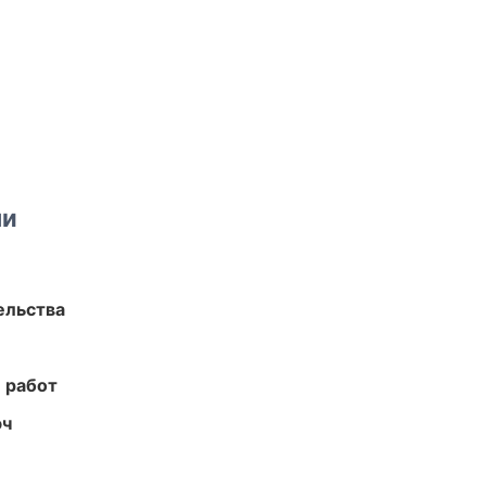
ми
ельства
 работ
юч