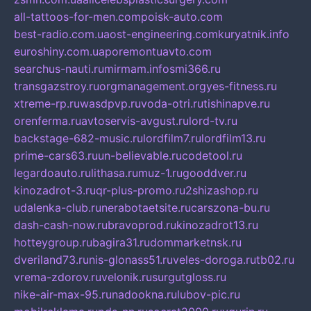
all-tattoos-for-men.com
poisk-auto.com
best-radio.com.ua
ost-engineering.com
kuryatnik.info
euroshiny.com.ua
poremontuavto.com
searchus-nauti.ru
mirmam.info
smi366.ru
transgazstroy.ru
orgmanagement.org
yes-fitness.ru
xtreme-rp.ru
wasdpvp.ru
voda-otri.ru
tishinapve.ru
orenferma.ru
avtoservis-avgust.ru
lord-tv.ru
backstage-682-music.ru
lordfilm7.ru
lordfilm13.ru
prime-cars63.ru
un-believable.ru
codetool.ru
legardoauto.ru
lithasa.ru
muz-1.ru
gooddver.ru
kinozadrot-3.ru
qr-plus-promo.ru
2shizashop.ru
udalenka-club.ru
nerabotaetsite.ru
carszona-bu.ru
dash-cash-now.ru
bravoprod.ru
kinozadrot13.ru
hotteygroup.ru
bagira31.ru
dommarketnsk.ru
dveriland73.ru
nis-glonass51.ru
veles-doroga.ru
tb02.ru
vrema-zdorov.ru
velonik.ru
surgutgloss.ru
nike-air-max-95.ru
nadookna.ru
lubov-pic.ru