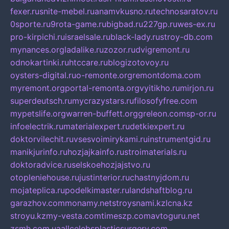
fexer.ru
snite-mebel.ru
anamvkusno.ru
technosaratov.ru
0sporte.ru
9rota-game.ru
bigbad.ru
227gp.ru
wes-ex.ru
pro-kirpichi.ru
israelsale.ru
black-lady.ru
stroy-db.com
mynances.org
ladalike.ru
zozor.ru
dvigremont.ru
odnokartinki.ru
htccare.ru
blogizotovoy.ru
oysters-digital.ru
o-remonte.org
remontdoma.com
myremont.org
portal-remonta.org
vyitikho.ru
mirjon.ru
superdeutsch.ru
mycrazystars.ru
filosofyfree.com
mypetslife.org
warren-buffett.org
greleon.com
sp-or.ru
infoelectrik.ru
materialexpert.ru
detkiexpert.ru
doktorvilechit.ru
vsesvoimirykami.ru
instrumentgid.ru
manikjurinfo.ru
hozjajkainfo.ru
stroimaterials.ru
doktoradvice.ru
selskoehozjajstvo.ru
otopleniehouse.ru
justinterior.ru
chastnyjdom.ru
mojateplica.ru
podelkimaster.ru
landshaftblog.ru
garazhov.com
monamy.net
stroysnami.kz
lcna.kz
stroyu.kz
my-vesta.com
timeszp.com
avtoguru.net
zsmh.com.ua
allcelebsplasticsurgery.com