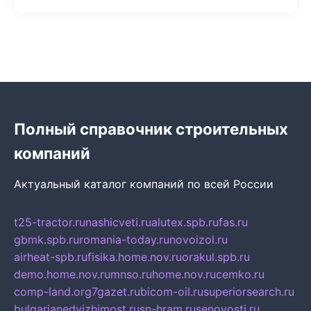
Полный справочник строительных
компаний
Актуальный каталог компаний по всей России
t25-tractor.ru
nashicveti.ru
alutex.spb.ru
fas.ru
gbmk.spb.ru
romania-today.ru
novoizol.ru
airheat-spb.ru
fisika.home.nov.ru
orakul.spb.ru
demo.home.nov.ru
mnso.ru
home.nov.ru
cemko.ru
comp-land.org
7gazet.ru
bicom-oil.ru
superiorsearch.ru
bulgarianedvizhimost.ru
sn-hram.ru
senovosti.ru