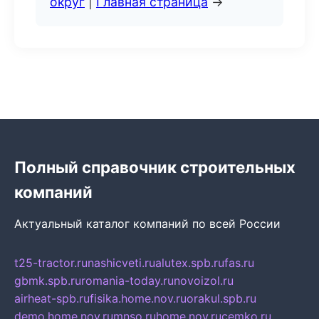
округ
|
Главная страница
→
Полный справочник строительных
компаний
Актуальный каталог компаний по всей России
t25-tractor.ru
nashicveti.ru
alutex.spb.ru
fas.ru
gbmk.spb.ru
romania-today.ru
novoizol.ru
airheat-spb.ru
fisika.home.nov.ru
orakul.spb.ru
demo.home.nov.ru
mnso.ru
home.nov.ru
cemko.ru