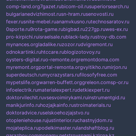
comp-land.org
7gazet.ru
bicom-oil.ru
superiorsearch.ru
bulgarianedvizhimost.ru
sn-hram.ru
senovosti.ru
fexer.ru
snite-mebel.ru
anamvkusno.ru
technosaratov.ru
0sporte.ru
9rota-game.ru
bigbad.ru
227gp.ru
wes-ex.ru
pro-kirpichi.ru
israelsale.ru
black-lady.ru
stroy-db.com
mynances.org
ladalike.ru
zozor.ru
dvigremont.ru
odnokartinki.ru
htccare.ru
blogizotovoy.ru
oysters-digital.ru
o-remonte.org
remontdoma.com
myremont.org
portal-remonta.org
vyitikho.ru
mirjon.ru
superdeutsch.ru
mycrazystars.ru
filosofyfree.com
mypetslife.org
warren-buffett.org
greleon.com
sp-or.ru
infoelectrik.ru
materialexpert.ru
detkiexpert.ru
doktorvilechit.ru
vsesvoimirykami.ru
instrumentgid.ru
manikjurinfo.ru
hozjajkainfo.ru
stroimaterials.ru
doktoradvice.ru
selskoehozjajstvo.ru
otopleniehouse.ru
justinterior.ru
chastnyjdom.ru
mojateplica.ru
podelkimaster.ru
landshaftblog.ru
garazhov.com
monamy.net
stroysnami.kz
lcna.kz