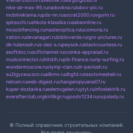
vrema-zdorov.ru
velonik.ru
surgutgloss.ru
nike-air-max-95.ru
nadookna.ru
lubov-pic.ru
mobilreklama.ru
pds-nn.ru
socrat2000.ru
vgurin.ru
spksochi.ru
shkola-klassika.ru
sabeonline.ru
mosoblfencing.ru
masteroptica.ru
lucomoria.ru
iration.ru
devanagari.ru
biblioverde.ru
igro-pictures.ru
dk-tulamash.ru
s-dez-s.ru
peysok.ru
blackcountess.ru
asoftdoc.ru
scifichannel.ru
ocenka-appraisal.ru
mudconnector.ru
hitstih.ru
pik-finance.ru
vip-surfing.ru
wundermoscow.ru
olymp-clan.ru
dr-pavlush.ru
su2lgyoeucscn.ru
allkmv.ru
dhgfd.ru
tesotomeshell.ru
netoen.ru
web-digest.ru
changanqiyuana07.ru
kuper-dostavka.ru
edemvgelen.ru
ytyt.ru
infoelektrik.ru
everafterclub.org
kirillkgr.ru
goodv1234.ru
oopslady.ru
© Полный справочник строительных компаний.
Все права защищены.