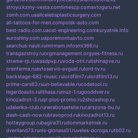
stroyu.kz
my-vesta.com
timeszp.com
avtoguru.net
zsmh.com.ua
allcelebsplasticsurgery.com
all-tattoos-for-men.com
poisk-auto.com
best-radio.com.ua
ost-engineering.com
kuryatnik.info
euroshiny.com.ua
poremontuavto.com
searchus-nauti.ru
mirmam.info
smi366.ru
transgazstroy.ru
orgmanagement.org
yes-fitness.ru
xtreme-rp.ru
wasdpvp.ru
voda-otri.ru
tishinapve.ru
orenferma.ru
avtoservis-avgust.ru
lord-tv.ru
backstage-682-music.ru
lordfilm7.ru
lordfilm13.ru
prime-cars63.ru
un-believable.ru
codetool.ru
legardoauto.ru
lithasa.ru
muz-1.ru
gooddver.ru
kinozadrot-3.ru
qr-plus-promo.ru
2shizashop.ru
udalenka-club.ru
nerabotaetsite.ru
carszona-bu.ru
dash-cash-now.ru
bravoprod.ru
kinozadrot13.ru
hotteygroup.ru
bagira31.ru
dommarketnsk.ru
dveriland73.ru
nis-glonass51.ru
veles-doroga.ru
tb02.ru