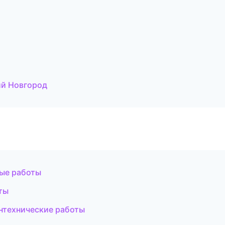
й Новгород
ые работы
ты
нтехнические работы