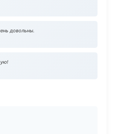
чень довольны.
дую!