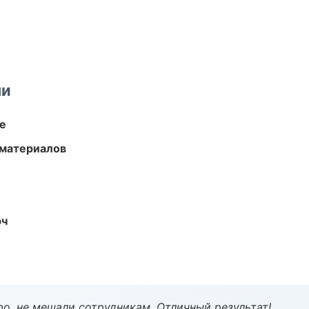
ми
те
 материалов
юч
о, не мешали сотрудникам. Отличный результат!