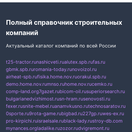
Полный справочник строительных
компаний
Актуальный каталог компаний по всей России
t25-tractor.ru
nashicveti.ru
alutex.spb.ru
fas.ru
gbmk.spb.ru
romania-today.ru
novoizol.ru
airheat-spb.ru
fisika.home.nov.ru
orakul.spb.ru
demo.home.nov.ru
mnso.ru
home.nov.ru
cemko.ru
comp-land.org
7gazet.ru
bicom-oil.ru
superiorsearch.ru
bulgarianedvizhimost.ru
sn-hram.ru
senovosti.ru
fexer.ru
snite-mebel.ru
anamvkusno.ru
technosaratov.ru
0sporte.ru
9rota-game.ru
bigbad.ru
227gp.ru
wes-ex.ru
pro-kirpichi.ru
israelsale.ru
black-lady.ru
stroy-db.com
mynances.org
ladalike.ru
zozor.ru
dvigremont.ru