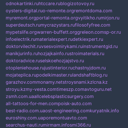
odnokartinki.ru
htccare.ru
blogizotovoy.ru
oysters-digital.ru
o-remonte.org
remontdoma.com
myremont.org
portal-remonta.org
vyitikho.ru
mirjon.ru
superdeutsch.ru
mycrazystars.ru
filosofyfree.com
mypetslife.org
warren-buffett.org
greleon.com
sp-or.ru
infoelectrik.ru
materialexpert.ru
detkiexpert.ru
doktorvilechit.ru
vsesvoimirykami.ru
instrumentgid.ru
manikjurinfo.ru
hozjajkainfo.ru
stroimaterials.ru
doktoradvice.ru
selskoehozjajstvo.ru
otopleniehouse.ru
justinterior.ru
chastnyjdom.ru
mojateplica.ru
podelkimaster.ru
landshaftblog.ru
garazhov.com
monamy.net
stroysnami.kz
lcna.kz
stroyu.kz
my-vesta.com
timeszp.com
avtoguru.net
zsmh.com.ua
allcelebsplasticsurgery.com
all-tattoos-for-men.com
poisk-auto.com
best-radio.com.ua
ost-engineering.com
kuryatnik.info
euroshiny.com.ua
poremontuavto.com
searchus-nauti.ru
mirmam.info
smi366.ru