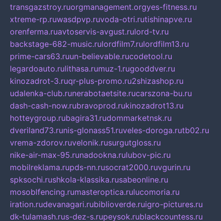
transgazstroy.ru
orgmanagement.org
yes-fitness.ru
xtreme-rp.ru
wasdpvp.ru
voda-otri.ru
tishinapve.ru
orenferma.ru
avtoservis-avgust.ru
lord-tv.ru
backstage-682-music.ru
lordfilm7.ru
lordfilm13.ru
prime-cars63.ru
un-believable.ru
codetool.ru
legardoauto.ru
lithasa.ru
muz-1.ru
gooddver.ru
kinozadrot-3.ru
qr-plus-promo.ru
2shizashop.ru
udalenka-club.ru
nerabotaetsite.ru
carszona-bu.ru
dash-cash-now.ru
bravoprod.ru
kinozadrot13.ru
hotteygroup.ru
bagira31.ru
dommarketnsk.ru
dveriland73.ru
nis-glonass51.ru
veles-doroga.ru
tb02.ru
vrema-zdorov.ru
velonik.ru
surgutgloss.ru
nike-air-max-95.ru
nadookna.ru
lubov-pic.ru
mobilreklama.ru
pds-nn.ru
socrat2000.ru
vgurin.ru
spksochi.ru
shkola-klassika.ru
sabeonline.ru
mosoblfencing.ru
masteroptica.ru
lucomoria.ru
iration.ru
devanagari.ru
biblioverde.ru
igro-pictures.ru
dk-tulamash.ru
s-dez-s.ru
peysok.ru
blackcountess.ru