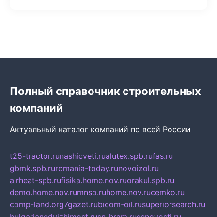
Полный справочник строительных
компаний
Актуальный каталог компаний по всей России
t25-tractor.ru
nashicveti.ru
alutex.spb.ru
fas.ru
gbmk.spb.ru
romania-today.ru
novoizol.ru
airheat-spb.ru
fisika.home.nov.ru
orakul.spb.ru
demo.home.nov.ru
mnso.ru
home.nov.ru
cemko.ru
comp-land.org
7gazet.ru
bicom-oil.ru
superiorsearch.ru
bulgarianedvizhimost.ru
sn-hram.ru
senovosti.ru