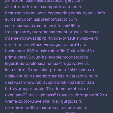
zsmh.com.ua
allcelebsplasticsurgery.com
all-tattoos-for-men.com
poisk-auto.com
best-radio.com.ua
ost-engineering.com
kuryatnik.info
euroshiny.com.ua
poremontuavto.com
searchus-nauti.ru
mirmam.info
smi366.ru
transgazstroy.ru
orgmanagement.org
yes-fitness.ru
xtreme-rp.ru
wasdpvp.ru
voda-otri.ru
tishinapve.ru
orenferma.ru
avtoservis-avgust.ru
lord-tv.ru
backstage-682-music.ru
lordfilm7.ru
lordfilm13.ru
prime-cars63.ru
un-believable.ru
codetool.ru
legardoauto.ru
lithasa.ru
muz-1.ru
gooddver.ru
kinozadrot-3.ru
qr-plus-promo.ru
2shizashop.ru
udalenka-club.ru
nerabotaetsite.ru
carszona-bu.ru
dash-cash-now.ru
bravoprod.ru
kinozadrot13.ru
hotteygroup.ru
bagira31.ru
dommarketnsk.ru
dveriland73.ru
nis-glonass51.ru
veles-doroga.ru
tb02.ru
vrema-zdorov.ru
velonik.ru
surgutgloss.ru
nike-air-max-95.ru
nadookna.ru
lubov-pic.ru