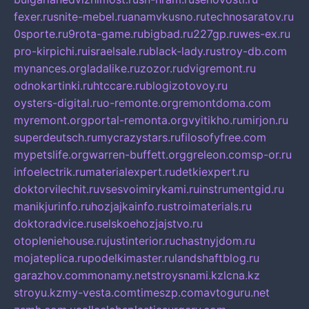
fexer.ru
snite-mebel.ru
anamvkusno.ru
technosaratov.ru
0sporte.ru
9rota-game.ru
bigbad.ru
227gp.ru
wes-ex.ru
pro-kirpichi.ru
israelsale.ru
black-lady.ru
stroy-db.com
mynances.org
ladalike.ru
zozor.ru
dvigremont.ru
odnokartinki.ru
htccare.ru
blogizotovoy.ru
oysters-digital.ru
o-remonte.org
remontdoma.com
myremont.org
portal-remonta.org
vyitikho.ru
mirjon.ru
superdeutsch.ru
mycrazystars.ru
filosofyfree.com
mypetslife.org
warren-buffett.org
greleon.com
sp-or.ru
infoelectrik.ru
materialexpert.ru
detkiexpert.ru
doktorvilechit.ru
vsesvoimirykami.ru
instrumentgid.ru
manikjurinfo.ru
hozjajkainfo.ru
stroimaterials.ru
doktoradvice.ru
selskoehozjajstvo.ru
otopleniehouse.ru
justinterior.ru
chastnyjdom.ru
mojateplica.ru
podelkimaster.ru
landshaftblog.ru
garazhov.com
monamy.net
stroysnami.kz
lcna.kz
stroyu.kz
my-vesta.com
timeszp.com
avtoguru.net