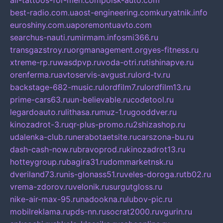
all-tattoos-for-men.com
poisk-auto.com
best-radio.com.ua
ost-engineering.com
kuryatnik.info
euroshiny.com.ua
poremontuavto.com
searchus-nauti.ru
mirmam.info
smi366.ru
transgazstroy.ru
orgmanagement.org
yes-fitness.ru
xtreme-rp.ru
wasdpvp.ru
voda-otri.ru
tishinapve.ru
orenferma.ru
avtoservis-avgust.ru
lord-tv.ru
backstage-682-music.ru
lordfilm7.ru
lordfilm13.ru
prime-cars63.ru
un-believable.ru
codetool.ru
legardoauto.ru
lithasa.ru
muz-1.ru
gooddver.ru
kinozadrot-3.ru
qr-plus-promo.ru
2shizashop.ru
udalenka-club.ru
nerabotaetsite.ru
carszona-bu.ru
dash-cash-now.ru
bravoprod.ru
kinozadrot13.ru
hotteygroup.ru
bagira31.ru
dommarketnsk.ru
dveriland73.ru
nis-glonass51.ru
veles-doroga.ru
tb02.ru
vrema-zdorov.ru
velonik.ru
surgutgloss.ru
nike-air-max-95.ru
nadookna.ru
lubov-pic.ru
mobilreklama.ru
pds-nn.ru
socrat2000.ru
vgurin.ru