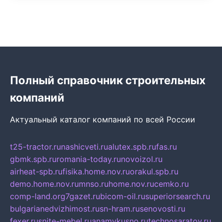
Полный справочник строительных
компаний
Актуальный каталог компаний по всей России
t25-tractor.ru
nashicveti.ru
alutex.spb.ru
fas.ru
gbmk.spb.ru
romania-today.ru
novoizol.ru
airheat-spb.ru
fisika.home.nov.ru
orakul.spb.ru
demo.home.nov.ru
mnso.ru
home.nov.ru
cemko.ru
comp-land.org
7gazet.ru
bicom-oil.ru
superiorsearch.ru
bulgarianedvizhimost.ru
sn-hram.ru
senovosti.ru
fexer.ru
snite-mebel.ru
anamvkusno.ru
technosaratov.ru