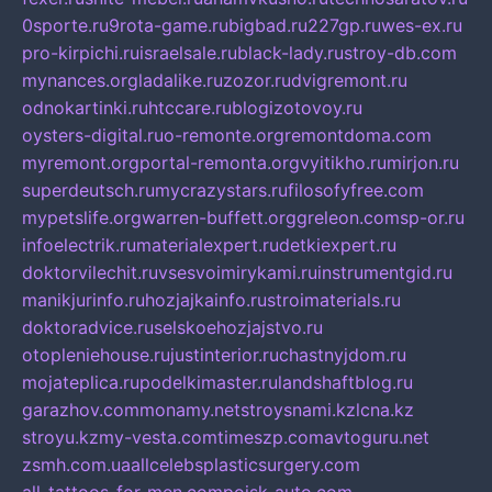
0sporte.ru
9rota-game.ru
bigbad.ru
227gp.ru
wes-ex.ru
pro-kirpichi.ru
israelsale.ru
black-lady.ru
stroy-db.com
mynances.org
ladalike.ru
zozor.ru
dvigremont.ru
odnokartinki.ru
htccare.ru
blogizotovoy.ru
oysters-digital.ru
o-remonte.org
remontdoma.com
myremont.org
portal-remonta.org
vyitikho.ru
mirjon.ru
superdeutsch.ru
mycrazystars.ru
filosofyfree.com
mypetslife.org
warren-buffett.org
greleon.com
sp-or.ru
infoelectrik.ru
materialexpert.ru
detkiexpert.ru
doktorvilechit.ru
vsesvoimirykami.ru
instrumentgid.ru
manikjurinfo.ru
hozjajkainfo.ru
stroimaterials.ru
doktoradvice.ru
selskoehozjajstvo.ru
otopleniehouse.ru
justinterior.ru
chastnyjdom.ru
mojateplica.ru
podelkimaster.ru
landshaftblog.ru
garazhov.com
monamy.net
stroysnami.kz
lcna.kz
stroyu.kz
my-vesta.com
timeszp.com
avtoguru.net
zsmh.com.ua
allcelebsplasticsurgery.com