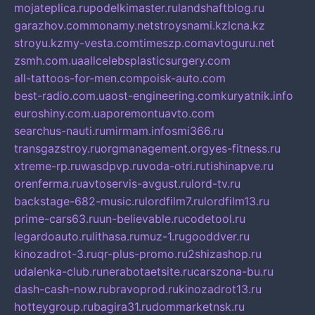
mojateplica.ru
podelkimaster.ru
landshaftblog.ru
garazhov.com
monamy.net
stroysnami.kz
lcna.kz
stroyu.kz
my-vesta.com
timeszp.com
avtoguru.net
zsmh.com.ua
allcelebsplasticsurgery.com
all-tattoos-for-men.com
poisk-auto.com
best-radio.com.ua
ost-engineering.com
kuryatnik.info
euroshiny.com.ua
poremontuavto.com
searchus-nauti.ru
mirmam.info
smi366.ru
transgazstroy.ru
orgmanagement.org
yes-fitness.ru
xtreme-rp.ru
wasdpvp.ru
voda-otri.ru
tishinapve.ru
orenferma.ru
avtoservis-avgust.ru
lord-tv.ru
backstage-682-music.ru
lordfilm7.ru
lordfilm13.ru
prime-cars63.ru
un-believable.ru
codetool.ru
legardoauto.ru
lithasa.ru
muz-1.ru
gooddver.ru
kinozadrot-3.ru
qr-plus-promo.ru
2shizashop.ru
udalenka-club.ru
nerabotaetsite.ru
carszona-bu.ru
dash-cash-now.ru
bravoprod.ru
kinozadrot13.ru
hotteygroup.ru
bagira31.ru
dommarketnsk.ru