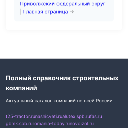
Приволжский федеральный округ
|
Главная страница
→
Полный справочник строительных
компаний
Актуальный каталог компаний по всей России
t25-tractor.ru
nashicveti.ru
alutex.spb.ru
fas.ru
gbmk.spb.ru
romania-today.ru
novoizol.ru