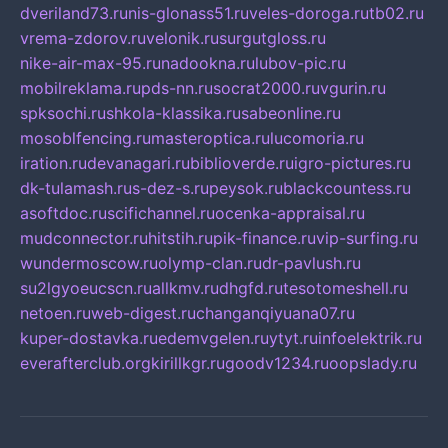
dveriland73.ru
nis-glonass51.ru
veles-doroga.ru
tb02.ru
vrema-zdorov.ru
velonik.ru
surgutgloss.ru
nike-air-max-95.ru
nadookna.ru
lubov-pic.ru
mobilreklama.ru
pds-nn.ru
socrat2000.ru
vgurin.ru
spksochi.ru
shkola-klassika.ru
sabeonline.ru
mosoblfencing.ru
masteroptica.ru
lucomoria.ru
iration.ru
devanagari.ru
biblioverde.ru
igro-pictures.ru
dk-tulamash.ru
s-dez-s.ru
peysok.ru
blackcountess.ru
asoftdoc.ru
scifichannel.ru
ocenka-appraisal.ru
mudconnector.ru
hitstih.ru
pik-finance.ru
vip-surfing.ru
wundermoscow.ru
olymp-clan.ru
dr-pavlush.ru
su2lgyoeucscn.ru
allkmv.ru
dhgfd.ru
tesotomeshell.ru
netoen.ru
web-digest.ru
changanqiyuana07.ru
kuper-dostavka.ru
edemvgelen.ru
ytyt.ru
infoelektrik.ru
everafterclub.org
kirillkgr.ru
goodv1234.ru
oopslady.ru