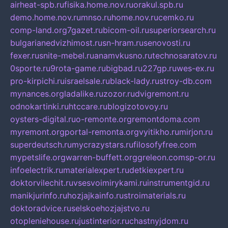
airheat-spb.ru
fisika.home.nov.ru
orakul.spb.ru
demo.home.nov.ru
mnso.ru
home.nov.ru
cemko.ru
comp-land.org
7gazet.ru
bicom-oil.ru
superiorsearch.ru
bulgarianedvizhimost.ru
sn-hram.ru
senovosti.ru
fexer.ru
snite-mebel.ru
anamvkusno.ru
technosaratov.ru
0sporte.ru
9rota-game.ru
bigbad.ru
227gp.ru
wes-ex.ru
pro-kirpichi.ru
israelsale.ru
black-lady.ru
stroy-db.com
mynances.org
ladalike.ru
zozor.ru
dvigremont.ru
odnokartinki.ru
htccare.ru
blogizotovoy.ru
oysters-digital.ru
o-remonte.org
remontdoma.com
myremont.org
portal-remonta.org
vyitikho.ru
mirjon.ru
superdeutsch.ru
mycrazystars.ru
filosofyfree.com
mypetslife.org
warren-buffett.org
greleon.com
sp-or.ru
infoelectrik.ru
materialexpert.ru
detkiexpert.ru
doktorvilechit.ru
vsesvoimirykami.ru
instrumentgid.ru
manikjurinfo.ru
hozjajkainfo.ru
stroimaterials.ru
doktoradvice.ru
selskoehozjajstvo.ru
otopleniehouse.ru
justinterior.ru
chastnyjdom.ru