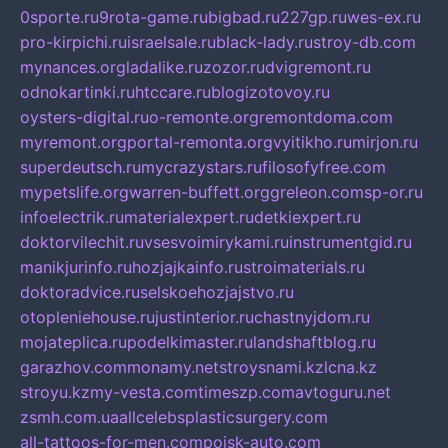
0sporte.ru
9rota-game.ru
bigbad.ru
227gp.ru
wes-ex.ru
pro-kirpichi.ru
israelsale.ru
black-lady.ru
stroy-db.com
mynances.org
ladalike.ru
zozor.ru
dvigremont.ru
odnokartinki.ru
htccare.ru
blogizotovoy.ru
oysters-digital.ru
o-remonte.org
remontdoma.com
myremont.org
portal-remonta.org
vyitikho.ru
mirjon.ru
superdeutsch.ru
mycrazystars.ru
filosofyfree.com
mypetslife.org
warren-buffett.org
greleon.com
sp-or.ru
infoelectrik.ru
materialexpert.ru
detkiexpert.ru
doktorvilechit.ru
vsesvoimirykami.ru
instrumentgid.ru
manikjurinfo.ru
hozjajkainfo.ru
stroimaterials.ru
doktoradvice.ru
selskoehozjajstvo.ru
otopleniehouse.ru
justinterior.ru
chastnyjdom.ru
mojateplica.ru
podelkimaster.ru
landshaftblog.ru
garazhov.com
monamy.net
stroysnami.kz
lcna.kz
stroyu.kz
my-vesta.com
timeszp.com
avtoguru.net
zsmh.com.ua
allcelebsplasticsurgery.com
all-tattoos-for-men.com
poisk-auto.com