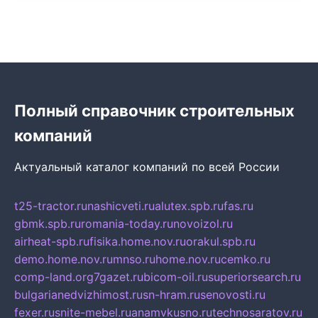
Полный справочник строительных
компаний
Актуальный каталог компаний по всей России
t25-tractor.ru
nashicveti.ru
alutex.spb.ru
fas.ru
gbmk.spb.ru
romania-today.ru
novoizol.ru
airheat-spb.ru
fisika.home.nov.ru
orakul.spb.ru
demo.home.nov.ru
mnso.ru
home.nov.ru
cemko.ru
comp-land.org
7gazet.ru
bicom-oil.ru
superiorsearch.ru
bulgarianedvizhimost.ru
sn-hram.ru
senovosti.ru
fexer.ru
snite-mebel.ru
anamvkusno.ru
technosaratov.ru