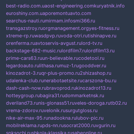
best-radio.com.ua
ost-engineering.com
kuryatnik.info
euroshiny.com.ua
poremontuavto.com
searchus-nauti.ru
mirmam.info
smi366.ru
transgazstroy.ru
orgmanagement.org
yes-fitness.ru
xtreme-rp.ru
wasdpvp.ru
voda-otri.ru
tishinapve.ru
orenferma.ru
avtoservis-avgust.ru
lord-tv.ru
backstage-682-music.ru
lordfilm7.ru
lordfilm13.ru
prime-cars63.ru
un-believable.ru
codetool.ru
legardoauto.ru
lithasa.ru
muz-1.ru
gooddver.ru
kinozadrot-3.ru
qr-plus-promo.ru
2shizashop.ru
udalenka-club.ru
nerabotaetsite.ru
carszona-bu.ru
dash-cash-now.ru
bravoprod.ru
kinozadrot13.ru
hotteygroup.ru
bagira31.ru
dommarketnsk.ru
dveriland73.ru
nis-glonass51.ru
veles-doroga.ru
tb02.ru
vrema-zdorov.ru
velonik.ru
surgutgloss.ru
nike-air-max-95.ru
nadookna.ru
lubov-pic.ru
mobilreklama.ru
pds-nn.ru
socrat2000.ru
vgurin.ru
spksochi.ru
shkola-klassika.ru
sabeonline.ru