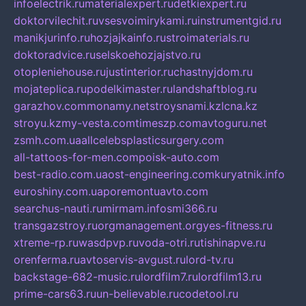
infoelectrik.ru
materialexpert.ru
detkiexpert.ru
doktorvilechit.ru
vsesvoimirykami.ru
instrumentgid.ru
manikjurinfo.ru
hozjajkainfo.ru
stroimaterials.ru
doktoradvice.ru
selskoehozjajstvo.ru
otopleniehouse.ru
justinterior.ru
chastnyjdom.ru
mojateplica.ru
podelkimaster.ru
landshaftblog.ru
garazhov.com
monamy.net
stroysnami.kz
lcna.kz
stroyu.kz
my-vesta.com
timeszp.com
avtoguru.net
zsmh.com.ua
allcelebsplasticsurgery.com
all-tattoos-for-men.com
poisk-auto.com
best-radio.com.ua
ost-engineering.com
kuryatnik.info
euroshiny.com.ua
poremontuavto.com
searchus-nauti.ru
mirmam.info
smi366.ru
transgazstroy.ru
orgmanagement.org
yes-fitness.ru
xtreme-rp.ru
wasdpvp.ru
voda-otri.ru
tishinapve.ru
orenferma.ru
avtoservis-avgust.ru
lord-tv.ru
backstage-682-music.ru
lordfilm7.ru
lordfilm13.ru
prime-cars63.ru
un-believable.ru
codetool.ru