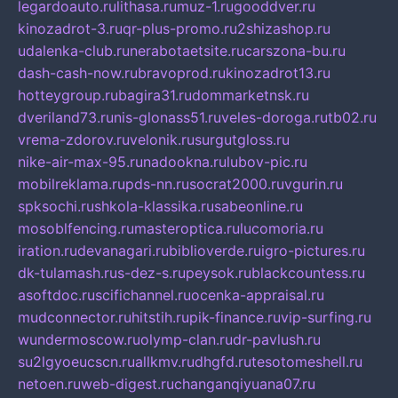
legardoauto.ru
lithasa.ru
muz-1.ru
gooddver.ru
kinozadrot-3.ru
qr-plus-promo.ru
2shizashop.ru
udalenka-club.ru
nerabotaetsite.ru
carszona-bu.ru
dash-cash-now.ru
bravoprod.ru
kinozadrot13.ru
hotteygroup.ru
bagira31.ru
dommarketnsk.ru
dveriland73.ru
nis-glonass51.ru
veles-doroga.ru
tb02.ru
vrema-zdorov.ru
velonik.ru
surgutgloss.ru
nike-air-max-95.ru
nadookna.ru
lubov-pic.ru
mobilreklama.ru
pds-nn.ru
socrat2000.ru
vgurin.ru
spksochi.ru
shkola-klassika.ru
sabeonline.ru
mosoblfencing.ru
masteroptica.ru
lucomoria.ru
iration.ru
devanagari.ru
biblioverde.ru
igro-pictures.ru
dk-tulamash.ru
s-dez-s.ru
peysok.ru
blackcountess.ru
asoftdoc.ru
scifichannel.ru
ocenka-appraisal.ru
mudconnector.ru
hitstih.ru
pik-finance.ru
vip-surfing.ru
wundermoscow.ru
olymp-clan.ru
dr-pavlush.ru
su2lgyoeucscn.ru
allkmv.ru
dhgfd.ru
tesotomeshell.ru
netoen.ru
web-digest.ru
changanqiyuana07.ru