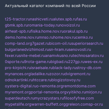
Актуальный каталог компаний по всей России
t25-tractor.ru
nashicveti.ru
alutex.spb.ru
fas.ru
gbmk.spb.ru
romania-today.ru
novoizol.ru
airheat-spb.ru
fisika.home.nov.ru
orakul.spb.ru
demo.home.nov.ru
mnso.ru
home.nov.ru
cemko.ru
comp-land.org
7gazet.ru
bicom-oil.ru
superiorsearch.ru
bulgarianedvizhimost.ru
sn-hram.ru
senovosti.ru
fexer.ru
snite-mebel.ru
anamvkusno.ru
technosaratov.ru
0sporte.ru
9rota-game.ru
bigbad.ru
227gp.ru
wes-ex.ru
pro-kirpichi.ru
israelsale.ru
black-lady.ru
stroy-db.com
mynances.org
ladalike.ru
zozor.ru
dvigremont.ru
odnokartinki.ru
htccare.ru
blogizotovoy.ru
oysters-digital.ru
o-remonte.org
remontdoma.com
myremont.org
portal-remonta.org
vyitikho.ru
mirjon.ru
superdeutsch.ru
mycrazystars.ru
filosofyfree.com
mypetslife.org
warren-buffett.org
greleon.com
sp-or.ru