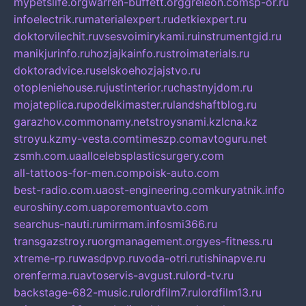
mypetslife.org
warren-buffett.org
greleon.com
sp-or.ru
infoelectrik.ru
materialexpert.ru
detkiexpert.ru
doktorvilechit.ru
vsesvoimirykami.ru
instrumentgid.ru
manikjurinfo.ru
hozjajkainfo.ru
stroimaterials.ru
doktoradvice.ru
selskoehozjajstvo.ru
otopleniehouse.ru
justinterior.ru
chastnyjdom.ru
mojateplica.ru
podelkimaster.ru
landshaftblog.ru
garazhov.com
monamy.net
stroysnami.kz
lcna.kz
stroyu.kz
my-vesta.com
timeszp.com
avtoguru.net
zsmh.com.ua
allcelebsplasticsurgery.com
all-tattoos-for-men.com
poisk-auto.com
best-radio.com.ua
ost-engineering.com
kuryatnik.info
euroshiny.com.ua
poremontuavto.com
searchus-nauti.ru
mirmam.info
smi366.ru
transgazstroy.ru
orgmanagement.org
yes-fitness.ru
xtreme-rp.ru
wasdpvp.ru
voda-otri.ru
tishinapve.ru
orenferma.ru
avtoservis-avgust.ru
lord-tv.ru
backstage-682-music.ru
lordfilm7.ru
lordfilm13.ru