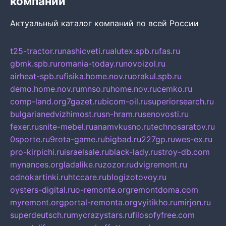
компаний
Актуальный каталог компаний по всей России
t25-tractor.ru
nashicveti.ru
alutex.spb.ru
fas.ru
gbmk.spb.ru
romania-today.ru
novoizol.ru
airheat-spb.ru
fisika.home.nov.ru
orakul.spb.ru
demo.home.nov.ru
mnso.ru
home.nov.ru
cemko.ru
comp-land.org
7gazet.ru
bicom-oil.ru
superiorsearch.ru
bulgarianedvizhimost.ru
sn-hram.ru
senovosti.ru
fexer.ru
snite-mebel.ru
anamvkusno.ru
technosaratov.ru
0sporte.ru
9rota-game.ru
bigbad.ru
227gp.ru
wes-ex.ru
pro-kirpichi.ru
israelsale.ru
black-lady.ru
stroy-db.com
mynances.org
ladalike.ru
zozor.ru
dvigremont.ru
odnokartinki.ru
htccare.ru
blogizotovoy.ru
oysters-digital.ru
o-remonte.org
remontdoma.com
myremont.org
portal-remonta.org
vyitikho.ru
mirjon.ru
superdeutsch.ru
mycrazystars.ru
filosofyfree.com