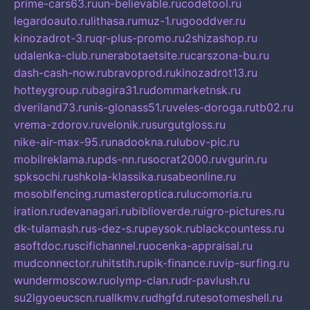
prime-cars63.ru
un-believable.ru
codetool.ru
legardoauto.ru
lithasa.ru
muz-1.ru
gooddver.ru
kinozadrot-3.ru
qr-plus-promo.ru
2shizashop.ru
udalenka-club.ru
nerabotaetsite.ru
carszona-bu.ru
dash-cash-now.ru
bravoprod.ru
kinozadrot13.ru
hotteygroup.ru
bagira31.ru
dommarketnsk.ru
dveriland73.ru
nis-glonass51.ru
veles-doroga.ru
tb02.ru
vrema-zdorov.ru
velonik.ru
surgutgloss.ru
nike-air-max-95.ru
nadookna.ru
lubov-pic.ru
mobilreklama.ru
pds-nn.ru
socrat2000.ru
vgurin.ru
spksochi.ru
shkola-klassika.ru
sabeonline.ru
mosoblfencing.ru
masteroptica.ru
lucomoria.ru
iration.ru
devanagari.ru
biblioverde.ru
igro-pictures.ru
dk-tulamash.ru
s-dez-s.ru
peysok.ru
blackcountess.ru
asoftdoc.ru
scifichannel.ru
ocenka-appraisal.ru
mudconnector.ru
hitstih.ru
pik-finance.ru
vip-surfing.ru
wundermoscow.ru
olymp-clan.ru
dr-pavlush.ru
su2lgyoeucscn.ru
allkmv.ru
dhgfd.ru
tesotomeshell.ru