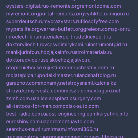
oysters-digital.ru
o-remonte.org
remontdoma.com
myremont.org
portal-remonta.org
vyitikho.ru
mirjon.ru
superdeutsch.ru
mycrazystars.ru
filosofyfree.com
mypetslife.org
warren-buffett.org
greleon.com
sp-or.ru
infoelectrik.ru
materialexpert.ru
detkiexpert.ru
doktorvilechit.ru
vsesvoimirykami.ru
instrumentgid.ru
manikjurinfo.ru
hozjajkainfo.ru
stroimaterials.ru
doktoradvice.ru
selskoehozjajstvo.ru
otopleniehouse.ru
justinterior.ru
chastnyjdom.ru
mojateplica.ru
podelkimaster.ru
landshaftblog.ru
garazhov.com
monamy.net
stroysnami.kz
lcna.kz
stroyu.kz
my-vesta.com
timeszp.com
avtoguru.net
zsmh.com.ua
allcelebsplasticsurgery.com
all-tattoos-for-men.com
poisk-auto.com
best-radio.com.ua
ost-engineering.com
kuryatnik.info
euroshiny.com.ua
poremontuavto.com
searchus-nauti.ru
mirmam.info
smi366.ru
transgazstroy.ru
orgmanagement.org
yes-fitness.ru