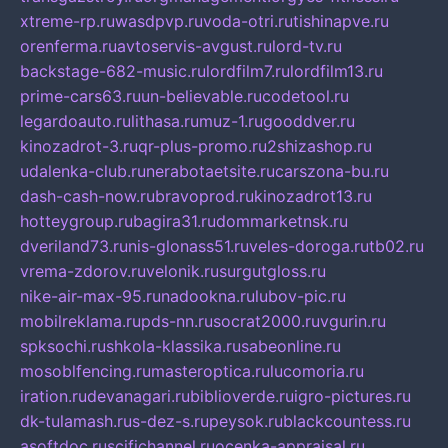
xtreme-rp.ru
wasdpvp.ru
voda-otri.ru
tishinapve.ru
orenferma.ru
avtoservis-avgust.ru
lord-tv.ru
backstage-682-music.ru
lordfilm7.ru
lordfilm13.ru
prime-cars63.ru
un-believable.ru
codetool.ru
legardoauto.ru
lithasa.ru
muz-1.ru
gooddver.ru
kinozadrot-3.ru
qr-plus-promo.ru
2shizashop.ru
udalenka-club.ru
nerabotaetsite.ru
carszona-bu.ru
dash-cash-now.ru
bravoprod.ru
kinozadrot13.ru
hotteygroup.ru
bagira31.ru
dommarketnsk.ru
dveriland73.ru
nis-glonass51.ru
veles-doroga.ru
tb02.ru
vrema-zdorov.ru
velonik.ru
surgutgloss.ru
nike-air-max-95.ru
nadookna.ru
lubov-pic.ru
mobilreklama.ru
pds-nn.ru
socrat2000.ru
vgurin.ru
spksochi.ru
shkola-klassika.ru
sabeonline.ru
mosoblfencing.ru
masteroptica.ru
lucomoria.ru
iration.ru
devanagari.ru
biblioverde.ru
igro-pictures.ru
dk-tulamash.ru
s-dez-s.ru
peysok.ru
blackcountess.ru
asoftdoc.ru
scifichannel.ru
ocenka-appraisal.ru