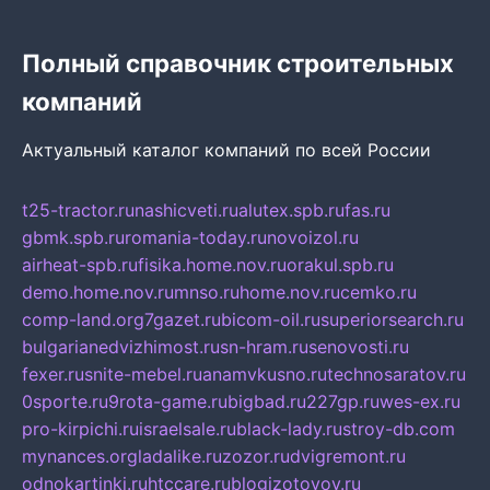
Полный справочник строительных
компаний
Актуальный каталог компаний по всей России
t25-tractor.ru
nashicveti.ru
alutex.spb.ru
fas.ru
gbmk.spb.ru
romania-today.ru
novoizol.ru
airheat-spb.ru
fisika.home.nov.ru
orakul.spb.ru
demo.home.nov.ru
mnso.ru
home.nov.ru
cemko.ru
comp-land.org
7gazet.ru
bicom-oil.ru
superiorsearch.ru
bulgarianedvizhimost.ru
sn-hram.ru
senovosti.ru
fexer.ru
snite-mebel.ru
anamvkusno.ru
technosaratov.ru
0sporte.ru
9rota-game.ru
bigbad.ru
227gp.ru
wes-ex.ru
pro-kirpichi.ru
israelsale.ru
black-lady.ru
stroy-db.com
mynances.org
ladalike.ru
zozor.ru
dvigremont.ru
odnokartinki.ru
htccare.ru
blogizotovoy.ru