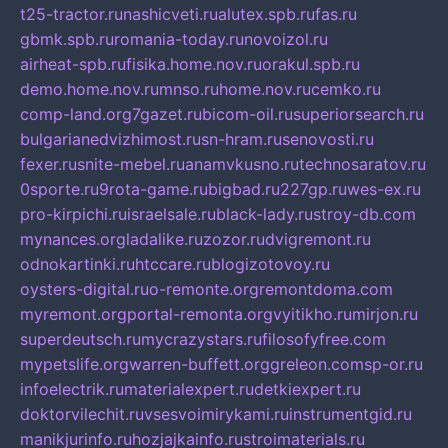
t25-tractor.ru
nashicveti.ru
alutex.spb.ru
fas.ru
gbmk.spb.ru
romania-today.ru
novoizol.ru
airheat-spb.ru
fisika.home.nov.ru
orakul.spb.ru
demo.home.nov.ru
mnso.ru
home.nov.ru
cemko.ru
comp-land.org
7gazet.ru
bicom-oil.ru
superiorsearch.ru
bulgarianedvizhimost.ru
sn-hram.ru
senovosti.ru
fexer.ru
snite-mebel.ru
anamvkusno.ru
technosaratov.ru
0sporte.ru
9rota-game.ru
bigbad.ru
227gp.ru
wes-ex.ru
pro-kirpichi.ru
israelsale.ru
black-lady.ru
stroy-db.com
mynances.org
ladalike.ru
zozor.ru
dvigremont.ru
odnokartinki.ru
htccare.ru
blogizotovoy.ru
oysters-digital.ru
o-remonte.org
remontdoma.com
myremont.org
portal-remonta.org
vyitikho.ru
mirjon.ru
superdeutsch.ru
mycrazystars.ru
filosofyfree.com
mypetslife.org
warren-buffett.org
greleon.com
sp-or.ru
infoelectrik.ru
materialexpert.ru
detkiexpert.ru
doktorvilechit.ru
vsesvoimirykami.ru
instrumentgid.ru
manikjurinfo.ru
hozjajkainfo.ru
stroimaterials.ru