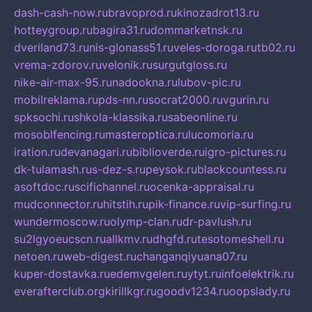
dash-cash-now.ru
bravoprod.ru
kinozadrot13.ru
hotteygroup.ru
bagira31.ru
dommarketnsk.ru
dveriland73.ru
nis-glonass51.ru
veles-doroga.ru
tb02.ru
vrema-zdorov.ru
velonik.ru
surgutgloss.ru
nike-air-max-95.ru
nadookna.ru
lubov-pic.ru
mobilreklama.ru
pds-nn.ru
socrat2000.ru
vgurin.ru
spksochi.ru
shkola-klassika.ru
sabeonline.ru
mosoblfencing.ru
masteroptica.ru
lucomoria.ru
iration.ru
devanagari.ru
biblioverde.ru
igro-pictures.ru
dk-tulamash.ru
s-dez-s.ru
peysok.ru
blackcountess.ru
asoftdoc.ru
scifichannel.ru
ocenka-appraisal.ru
mudconnector.ru
hitstih.ru
pik-finance.ru
vip-surfing.ru
wundermoscow.ru
olymp-clan.ru
dr-pavlush.ru
su2lgyoeucscn.ru
allkmv.ru
dhgfd.ru
tesotomeshell.ru
netoen.ru
web-digest.ru
changanqiyuana07.ru
kuper-dostavka.ru
edemvgelen.ru
ytyt.ru
infoelektrik.ru
everafterclub.org
kirillkgr.ru
goodv1234.ru
oopslady.ru