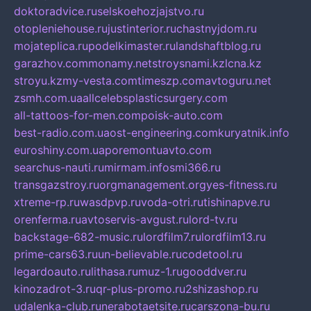
doktoradvice.ru
selskoehozjajstvo.ru
otopleniehouse.ru
justinterior.ru
chastnyjdom.ru
mojateplica.ru
podelkimaster.ru
landshaftblog.ru
garazhov.com
monamy.net
stroysnami.kz
lcna.kz
stroyu.kz
my-vesta.com
timeszp.com
avtoguru.net
zsmh.com.ua
allcelebsplasticsurgery.com
all-tattoos-for-men.com
poisk-auto.com
best-radio.com.ua
ost-engineering.com
kuryatnik.info
euroshiny.com.ua
poremontuavto.com
searchus-nauti.ru
mirmam.info
smi366.ru
transgazstroy.ru
orgmanagement.org
yes-fitness.ru
xtreme-rp.ru
wasdpvp.ru
voda-otri.ru
tishinapve.ru
orenferma.ru
avtoservis-avgust.ru
lord-tv.ru
backstage-682-music.ru
lordfilm7.ru
lordfilm13.ru
prime-cars63.ru
un-believable.ru
codetool.ru
legardoauto.ru
lithasa.ru
muz-1.ru
gooddver.ru
kinozadrot-3.ru
qr-plus-promo.ru
2shizashop.ru
udalenka-club.ru
nerabotaetsite.ru
carszona-bu.ru