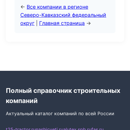
←
Все компании в регионе
Северо-Кавказский федеральный
округ
|
Главная страница
→
Полный справочник строительных
компаний
Актуальный каталог компаний по всей России
t25-tractor.ru
nashicveti.ru
alutex.spb.ru
fas.ru