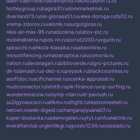
dash-cash-now.ru
bravoprod.ru
kinozadrot13.ru
hotteygroup.ru
bagira31.ru
dommarketnsk.ru
dveriland73.ru
nis-glonass51.ru
veles-doroga.ru
tb02.ru
vrema-zdorov.ru
velonik.ru
surgutgloss.ru
nike-air-max-95.ru
nadookna.ru
lubov-pic.ru
mobilreklama.ru
pds-nn.ru
socrat2000.ru
vgurin.ru
spksochi.ru
shkola-klassika.ru
sabeonline.ru
mosoblfencing.ru
masteroptica.ru
lucomoria.ru
iration.ru
devanagari.ru
biblioverde.ru
igro-pictures.ru
dk-tulamash.ru
s-dez-s.ru
peysok.ru
blackcountess.ru
asoftdoc.ru
scifichannel.ru
ocenka-appraisal.ru
mudconnector.ru
hitstih.ru
pik-finance.ru
vip-surfing.ru
wundermoscow.ru
olymp-clan.ru
dr-pavlush.ru
su2lgyoeucscn.ru
allkmv.ru
dhgfd.ru
tesotomeshell.ru
netoen.ru
web-digest.ru
changanqiyuana07.ru
kuper-dostavka.ru
edemvgelen.ru
ytyt.ru
infoelektrik.ru
everafterclub.org
kirillkgr.ru
goodv1234.ru
oopslady.ru