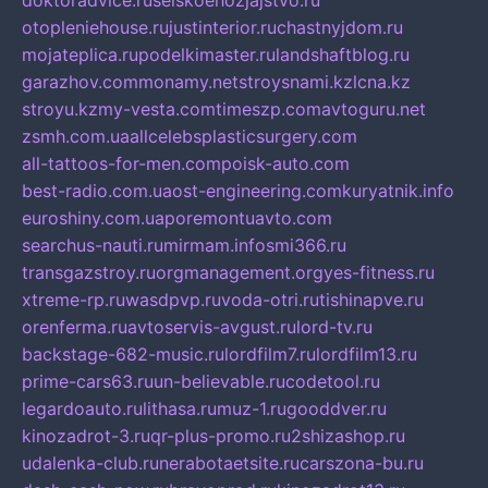
doktoradvice.ru
selskoehozjajstvo.ru
otopleniehouse.ru
justinterior.ru
chastnyjdom.ru
mojateplica.ru
podelkimaster.ru
landshaftblog.ru
garazhov.com
monamy.net
stroysnami.kz
lcna.kz
stroyu.kz
my-vesta.com
timeszp.com
avtoguru.net
zsmh.com.ua
allcelebsplasticsurgery.com
all-tattoos-for-men.com
poisk-auto.com
best-radio.com.ua
ost-engineering.com
kuryatnik.info
euroshiny.com.ua
poremontuavto.com
searchus-nauti.ru
mirmam.info
smi366.ru
transgazstroy.ru
orgmanagement.org
yes-fitness.ru
xtreme-rp.ru
wasdpvp.ru
voda-otri.ru
tishinapve.ru
orenferma.ru
avtoservis-avgust.ru
lord-tv.ru
backstage-682-music.ru
lordfilm7.ru
lordfilm13.ru
prime-cars63.ru
un-believable.ru
codetool.ru
legardoauto.ru
lithasa.ru
muz-1.ru
gooddver.ru
kinozadrot-3.ru
qr-plus-promo.ru
2shizashop.ru
udalenka-club.ru
nerabotaetsite.ru
carszona-bu.ru