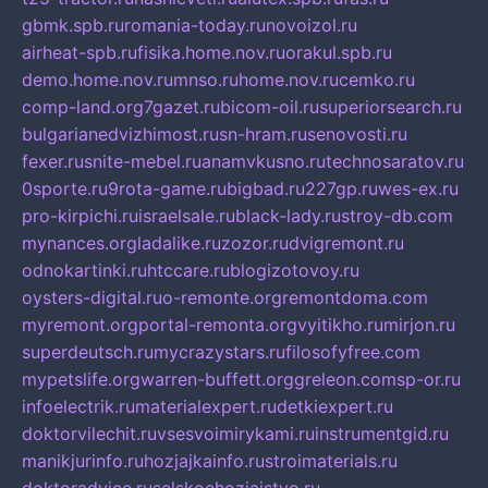
gbmk.spb.ru
romania-today.ru
novoizol.ru
airheat-spb.ru
fisika.home.nov.ru
orakul.spb.ru
demo.home.nov.ru
mnso.ru
home.nov.ru
cemko.ru
comp-land.org
7gazet.ru
bicom-oil.ru
superiorsearch.ru
bulgarianedvizhimost.ru
sn-hram.ru
senovosti.ru
fexer.ru
snite-mebel.ru
anamvkusno.ru
technosaratov.ru
0sporte.ru
9rota-game.ru
bigbad.ru
227gp.ru
wes-ex.ru
pro-kirpichi.ru
israelsale.ru
black-lady.ru
stroy-db.com
mynances.org
ladalike.ru
zozor.ru
dvigremont.ru
odnokartinki.ru
htccare.ru
blogizotovoy.ru
oysters-digital.ru
o-remonte.org
remontdoma.com
myremont.org
portal-remonta.org
vyitikho.ru
mirjon.ru
superdeutsch.ru
mycrazystars.ru
filosofyfree.com
mypetslife.org
warren-buffett.org
greleon.com
sp-or.ru
infoelectrik.ru
materialexpert.ru
detkiexpert.ru
doktorvilechit.ru
vsesvoimirykami.ru
instrumentgid.ru
manikjurinfo.ru
hozjajkainfo.ru
stroimaterials.ru