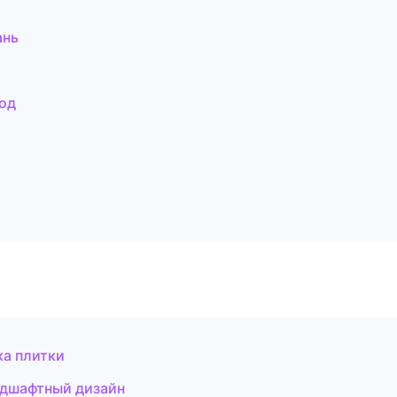
ань
од
ка плитки
дшафтный дизайн