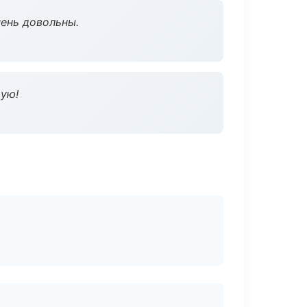
чень довольны.
дую!