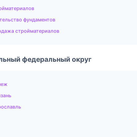
ойматериалов
тельство фундаментов
одажа стройматериалов
альный федеральный округ
неж
зань
рославль