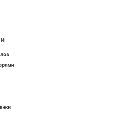
ми
алов
торами
енки