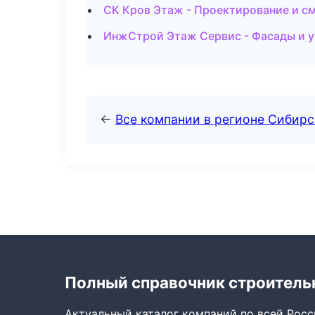
СК Кров Этаж - Проектирование и с
ИнжСтрой Этаж Сервис - Фасады и у
←
Все компании в регионе Сибир
Полный справочник строитель
Актуальный каталог компаний по всей Рос