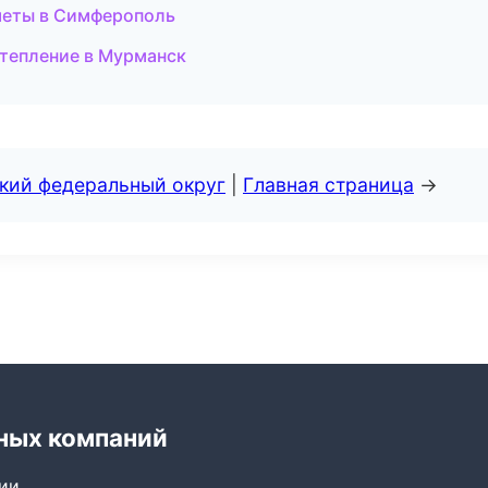
меты в Симферополь
тепление в Мурманск
ский федеральный округ
|
Главная страница
→
ных компаний
сии