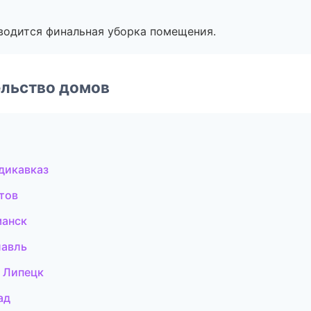
оводится финальная уборка помещения.
ельство домов
дикавказ
тов
манск
лавль
 Липецк
ад