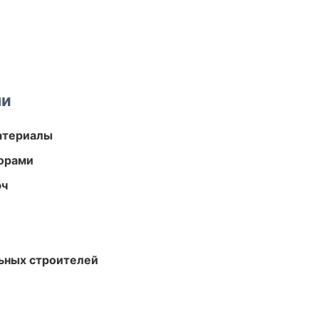
ми
атериалы
торами
юч
ьных строителей