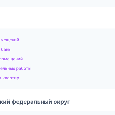
омещений
 бань
 помещений
ельные работы
т квартир
ский федеральный округ