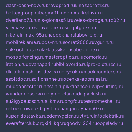
dash-cash-now.ru
bravoprod.ru
kinozadrot13.ru
hotteygroup.ru
bagira31.ru
dommarketnsk.ru
dveriland73.ru
nis-glonass51.ru
veles-doroga.ru
tb02.ru
vrema-zdorov.ru
velonik.ru
surgutgloss.ru
nike-air-max-95.ru
nadookna.ru
lubov-pic.ru
mobilreklama.ru
pds-nn.ru
socrat2000.ru
vgurin.ru
spksochi.ru
shkola-klassika.ru
sabeonline.ru
mosoblfencing.ru
masteroptica.ru
lucomoria.ru
iration.ru
devanagari.ru
biblioverde.ru
igro-pictures.ru
dk-tulamash.ru
s-dez-s.ru
peysok.ru
blackcountess.ru
asoftdoc.ru
scifichannel.ru
ocenka-appraisal.ru
mudconnector.ru
hitstih.ru
pik-finance.ru
vip-surfing.ru
wundermoscow.ru
olymp-clan.ru
dr-pavlush.ru
su2lgyoeucscn.ru
allkmv.ru
dhgfd.ru
tesotomeshell.ru
netoen.ru
web-digest.ru
changanqiyuana07.ru
kuper-dostavka.ru
edemvgelen.ru
ytyt.ru
infoelektrik.ru
everafterclub.org
kirillkgr.ru
goodv1234.ru
oopslady.ru