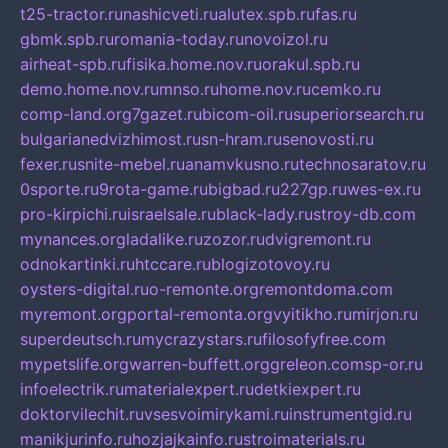
t25-tractor.ru
nashicveti.ru
alutex.spb.ru
fas.ru
gbmk.spb.ru
romania-today.ru
novoizol.ru
airheat-spb.ru
fisika.home.nov.ru
orakul.spb.ru
demo.home.nov.ru
mnso.ru
home.nov.ru
cemko.ru
comp-land.org
7gazet.ru
bicom-oil.ru
superiorsearch.ru
bulgarianedvizhimost.ru
sn-hram.ru
senovosti.ru
fexer.ru
snite-mebel.ru
anamvkusno.ru
technosaratov.ru
0sporte.ru
9rota-game.ru
bigbad.ru
227gp.ru
wes-ex.ru
pro-kirpichi.ru
israelsale.ru
black-lady.ru
stroy-db.com
mynances.org
ladalike.ru
zozor.ru
dvigremont.ru
odnokartinki.ru
htccare.ru
blogizotovoy.ru
oysters-digital.ru
o-remonte.org
remontdoma.com
myremont.org
portal-remonta.org
vyitikho.ru
mirjon.ru
superdeutsch.ru
mycrazystars.ru
filosofyfree.com
mypetslife.org
warren-buffett.org
greleon.com
sp-or.ru
infoelectrik.ru
materialexpert.ru
detkiexpert.ru
doktorvilechit.ru
vsesvoimirykami.ru
instrumentgid.ru
manikjurinfo.ru
hozjajkainfo.ru
stroimaterials.ru