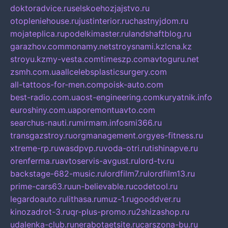
doktoradvice.ru
selskoehozjajstvo.ru
otopleniehouse.ru
justinterior.ru
chastnyjdom.ru
mojateplica.ru
podelkimaster.ru
landshaftblog.ru
garazhov.com
monamy.net
stroysnami.kz
lcna.kz
stroyu.kz
my-vesta.com
timeszp.com
avtoguru.net
zsmh.com.ua
allcelebsplasticsurgery.com
all-tattoos-for-men.com
poisk-auto.com
best-radio.com.ua
ost-engineering.com
kuryatnik.info
euroshiny.com.ua
poremontuavto.com
searchus-nauti.ru
mirmam.info
smi366.ru
transgazstroy.ru
orgmanagement.org
yes-fitness.ru
xtreme-rp.ru
wasdpvp.ru
voda-otri.ru
tishinapve.ru
orenferma.ru
avtoservis-avgust.ru
lord-tv.ru
backstage-682-music.ru
lordfilm7.ru
lordfilm13.ru
prime-cars63.ru
un-believable.ru
codetool.ru
legardoauto.ru
lithasa.ru
muz-1.ru
gooddver.ru
kinozadrot-3.ru
qr-plus-promo.ru
2shizashop.ru
udalenka-club.ru
nerabotaetsite.ru
carszona-bu.ru