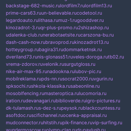
backstage-682-music.ru
lordfilm7.ru
lordfilm13.ru
prime-cars63.ru
un-believable.ru
codetool.ru
legardoauto.ru
lithasa.ru
muz-1.ru
gooddver.ru
kinozadrot-3.ru
qr-plus-promo.ru
2shizashop.ru
udalenka-club.ru
nerabotaetsite.ru
carszona-bu.ru
dash-cash-now.ru
bravoprod.ru
kinozadrot13.ru
hotteygroup.ru
bagira31.ru
dommarketnsk.ru
dveriland73.ru
nis-glonass51.ru
veles-doroga.ru
tb02.ru
vrema-zdorov.ru
velonik.ru
surgutgloss.ru
nike-air-max-95.ru
nadookna.ru
lubov-pic.ru
mobilreklama.ru
pds-nn.ru
socrat2000.ru
vgurin.ru
spksochi.ru
shkola-klassika.ru
sabeonline.ru
mosoblfencing.ru
masteroptica.ru
lucomoria.ru
iration.ru
devanagari.ru
biblioverde.ru
igro-pictures.ru
dk-tulamash.ru
s-dez-s.ru
peysok.ru
blackcountess.ru
asoftdoc.ru
scifichannel.ru
ocenka-appraisal.ru
mudconnector.ru
hitstih.ru
pik-finance.ru
vip-surfing.ru
wundermoscow.ru
olymp-clan.ru
dr-pavlush.ru