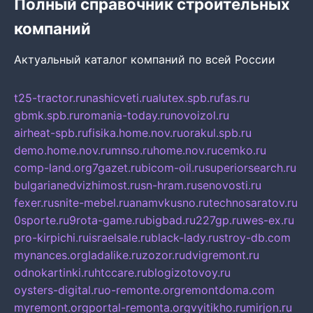
Полный справочник строительных
компаний
Актуальный каталог компаний по всей России
t25-tractor.ru
nashicveti.ru
alutex.spb.ru
fas.ru
gbmk.spb.ru
romania-today.ru
novoizol.ru
airheat-spb.ru
fisika.home.nov.ru
orakul.spb.ru
demo.home.nov.ru
mnso.ru
home.nov.ru
cemko.ru
comp-land.org
7gazet.ru
bicom-oil.ru
superiorsearch.ru
bulgarianedvizhimost.ru
sn-hram.ru
senovosti.ru
fexer.ru
snite-mebel.ru
anamvkusno.ru
technosaratov.ru
0sporte.ru
9rota-game.ru
bigbad.ru
227gp.ru
wes-ex.ru
pro-kirpichi.ru
israelsale.ru
black-lady.ru
stroy-db.com
mynances.org
ladalike.ru
zozor.ru
dvigremont.ru
odnokartinki.ru
htccare.ru
blogizotovoy.ru
oysters-digital.ru
o-remonte.org
remontdoma.com
myremont.org
portal-remonta.org
vyitikho.ru
mirjon.ru