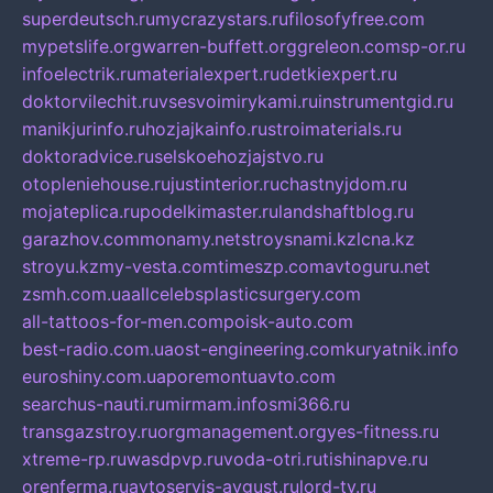
superdeutsch.ru
mycrazystars.ru
filosofyfree.com
mypetslife.org
warren-buffett.org
greleon.com
sp-or.ru
infoelectrik.ru
materialexpert.ru
detkiexpert.ru
doktorvilechit.ru
vsesvoimirykami.ru
instrumentgid.ru
manikjurinfo.ru
hozjajkainfo.ru
stroimaterials.ru
doktoradvice.ru
selskoehozjajstvo.ru
otopleniehouse.ru
justinterior.ru
chastnyjdom.ru
mojateplica.ru
podelkimaster.ru
landshaftblog.ru
garazhov.com
monamy.net
stroysnami.kz
lcna.kz
stroyu.kz
my-vesta.com
timeszp.com
avtoguru.net
zsmh.com.ua
allcelebsplasticsurgery.com
all-tattoos-for-men.com
poisk-auto.com
best-radio.com.ua
ost-engineering.com
kuryatnik.info
euroshiny.com.ua
poremontuavto.com
searchus-nauti.ru
mirmam.info
smi366.ru
transgazstroy.ru
orgmanagement.org
yes-fitness.ru
xtreme-rp.ru
wasdpvp.ru
voda-otri.ru
tishinapve.ru
orenferma.ru
avtoservis-avgust.ru
lord-tv.ru