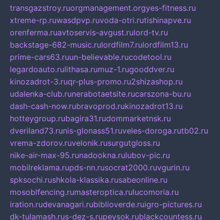
transgazstroy.ru
orgmanagement.org
yes-fitness.ru
xtreme-rp.ru
wasdpvp.ru
voda-otri.ru
tishinapve.ru
orenferma.ru
avtoservis-avgust.ru
lord-tv.ru
backstage-682-music.ru
lordfilm7.ru
lordfilm13.ru
prime-cars63.ru
un-believable.ru
codetool.ru
legardoauto.ru
lithasa.ru
muz-1.ru
gooddver.ru
kinozadrot-3.ru
qr-plus-promo.ru
2shizashop.ru
udalenka-club.ru
nerabotaetsite.ru
carszona-bu.ru
dash-cash-now.ru
bravoprod.ru
kinozadrot13.ru
hotteygroup.ru
bagira31.ru
dommarketnsk.ru
dveriland73.ru
nis-glonass51.ru
veles-doroga.ru
tb02.ru
vrema-zdorov.ru
velonik.ru
surgutgloss.ru
nike-air-max-95.ru
nadookna.ru
lubov-pic.ru
mobilreklama.ru
pds-nn.ru
socrat2000.ru
vgurin.ru
spksochi.ru
shkola-klassika.ru
sabeonline.ru
mosoblfencing.ru
masteroptica.ru
lucomoria.ru
iration.ru
devanagari.ru
biblioverde.ru
igro-pictures.ru
dk-tulamash.ru
s-dez-s.ru
peysok.ru
blackcountess.ru