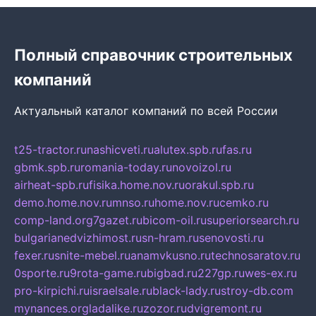
Полный справочник строительных
компаний
Актуальный каталог компаний по всей России
t25-tractor.ru
nashicveti.ru
alutex.spb.ru
fas.ru
gbmk.spb.ru
romania-today.ru
novoizol.ru
airheat-spb.ru
fisika.home.nov.ru
orakul.spb.ru
demo.home.nov.ru
mnso.ru
home.nov.ru
cemko.ru
comp-land.org
7gazet.ru
bicom-oil.ru
superiorsearch.ru
bulgarianedvizhimost.ru
sn-hram.ru
senovosti.ru
fexer.ru
snite-mebel.ru
anamvkusno.ru
technosaratov.ru
0sporte.ru
9rota-game.ru
bigbad.ru
227gp.ru
wes-ex.ru
pro-kirpichi.ru
israelsale.ru
black-lady.ru
stroy-db.com
mynances.org
ladalike.ru
zozor.ru
dvigremont.ru