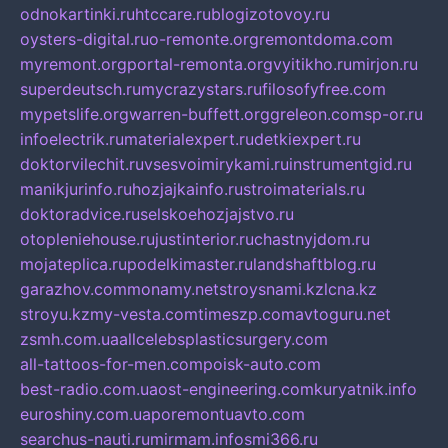
odnokartinki.ru
htccare.ru
blogizotovoy.ru
oysters-digital.ru
o-remonte.org
remontdoma.com
myremont.org
portal-remonta.org
vyitikho.ru
mirjon.ru
superdeutsch.ru
mycrazystars.ru
filosofyfree.com
mypetslife.org
warren-buffett.org
greleon.com
sp-or.ru
infoelectrik.ru
materialexpert.ru
detkiexpert.ru
doktorvilechit.ru
vsesvoimirykami.ru
instrumentgid.ru
manikjurinfo.ru
hozjajkainfo.ru
stroimaterials.ru
doktoradvice.ru
selskoehozjajstvo.ru
otopleniehouse.ru
justinterior.ru
chastnyjdom.ru
mojateplica.ru
podelkimaster.ru
landshaftblog.ru
garazhov.com
monamy.net
stroysnami.kz
lcna.kz
stroyu.kz
my-vesta.com
timeszp.com
avtoguru.net
zsmh.com.ua
allcelebsplasticsurgery.com
all-tattoos-for-men.com
poisk-auto.com
best-radio.com.ua
ost-engineering.com
kuryatnik.info
euroshiny.com.ua
poremontuavto.com
searchus-nauti.ru
mirmam.info
smi366.ru